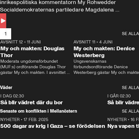
inrikespolitiska kommentatorn My Rohwedder 
Socialdemokraternas partiledare Magdalena 
Andersson till svars.
1
SE ALLA
AVSNITT 12
•
11 JUNI
26:27
AVSNITT 11
•
4 JUNI
2
My och makten: Douglas
My och makten: Denice
Thor
Westerberg
Moderata ungdomsförbundet 
Ungsvenskarnas 
(MUF:s) ordförande Douglas Thor 
förbundsordförande Denice 
gästar My och makten. I avsnittet 
Westerberg gästar My och makten.
diskuteras tonårsutvisningarna och 
avsnittet diskuteras migrationsfrå
hur Moderaterna ska locka väljare till 
och hur SD ska locka kvinnliga 
Väder
SE ALLA
valet i höst. 
väljare. 
I DAG 02:30
1:06
I GÅR 02:30
Så blir vädret där du bor
Så blir vädr
Senaste om konflikten i Mellanöstern
SE ALLA
NYHETER
•
17 FEB. 2025
0:45
NYHETER
•
16 F
500 dagar av krig i Gaza – se förödelsen
Nya vapen ti