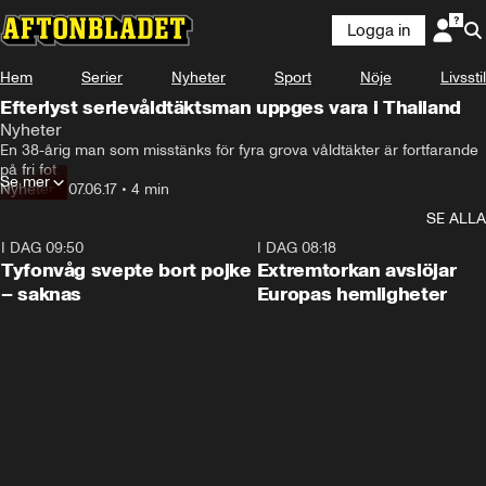
Logga in
Hem
Serier
Nyheter
Sport
Nöje
Livsstil
Efterlyst serievåldtäktsman uppges vara i Thailand
Nyheter
En 38-årig man som misstänks för fyra grova våldtäkter är fortfarande 
på fri fot
Se mer
Nyheter
•
07.06.17
•
4 min
SE ALLA
I DAG 09:50
0:53
I DAG 08:18
Tyfonvåg svepte bort pojke
Extremtorkan avslöjar
– saknas
Europas hemligheter