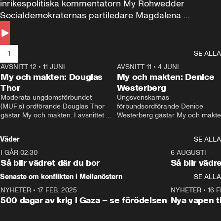
inrikespolitiska kommentatorn My Rohwedder 
Socialdemokraternas partiledare Magdalena 
Andersson till svars.
1
SE ALLA
AVSNITT 12
•
11 JUNI
26:27
AVSNITT 11
•
4 JUNI
2
My och makten: Douglas
My och makten: Denice
Thor
Westerberg
Moderata ungdomsförbundet 
Ungsvenskarnas 
(MUF:s) ordförande Douglas Thor 
förbundsordförande Denice 
gästar My och makten. I avsnittet 
Westerberg gästar My och makten.
diskuteras tonårsutvisningarna och 
avsnittet diskuteras migrationsfrå
hur Moderaterna ska locka väljare till 
och hur SD ska locka kvinnliga 
Väder
SE ALLA
valet i höst. 
väljare. 
I GÅR 02:30
1:06
6 AUGUSTI
Så blir vädret där du bor
Så blir vädr
Senaste om konflikten i Mellanöstern
SE ALLA
NYHETER
•
17 FEB. 2025
0:45
NYHETER
•
16 F
500 dagar av krig i Gaza – se förödelsen
Nya vapen ti