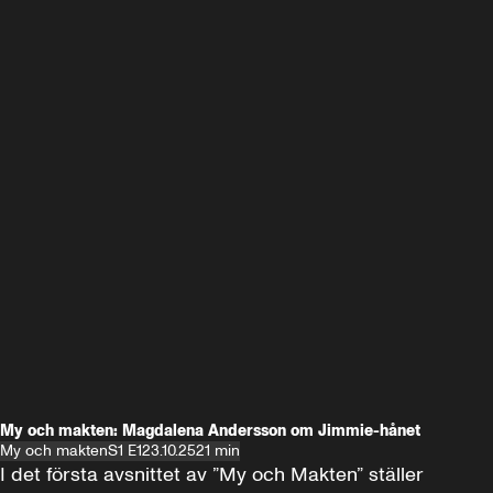
My och makten: Magdalena Andersson om Jimmie-hånet
My och makten
S1 E1
23.10.25
21 min
I det första avsnittet av ”My och Makten” ställer 