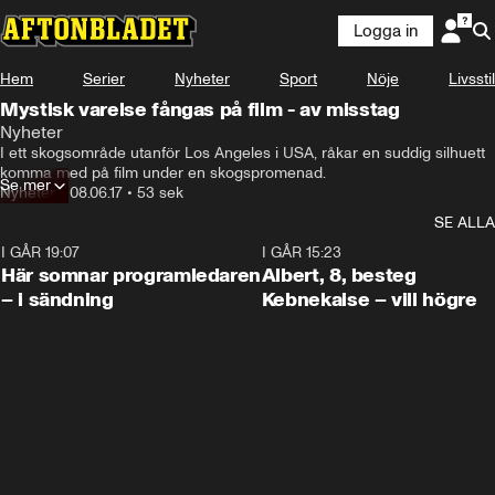
Logga in
Hem
Serier
Nyheter
Sport
Nöje
Livsstil
Mystisk varelse fångas på film - av misstag
Nyheter
I ett skogsområde utanför Los Angeles i USA, råkar en suddig silhuett 
komma med på film under en skogspromenad.
Se mer
Nyheter
•
08.06.17
•
53 sek
SE ALLA
I GÅR 19:07
0:45
I GÅR 15:23
Här somnar programledaren
Albert, 8, besteg
– i sändning
Kebnekaise – vill högre