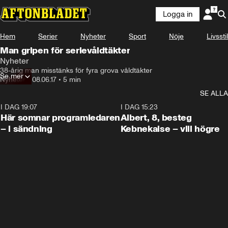
Logga in
Hem
Serier
Nyheter
Sport
Nöje
Livsstil
Man gripen för serievåldtäkter
Nyheter
38-årig man misstänks för fyra grova våldtäkter
Se mer
Nyheter
•
08.06.17
•
5 min
SE ALLA
I DAG 19:07
0:45
I DAG 15:23
Här somnar programledaren
Albert, 8, besteg
– i sändning
Kebnekaise – vill högre