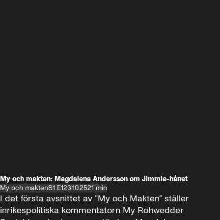
My och makten: Magdalena Andersson om Jimmie-hånet
My och makten
S1 E1
23.10.25
21 min
I det första avsnittet av ”My och Makten” ställer 
inrikespolitiska kommentatorn My Rohwedder 