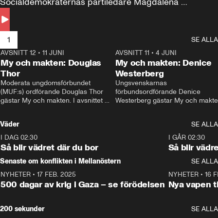
Socialdemokraternas partiledare Magdalena 
Andersson till svars.
1
SE ALLA
AVSNITT 12
•
11 JUNI
26:27
AVSNITT 11
•
4 JUNI
2
My och makten: Douglas
My och makten: Denice
Thor
Westerberg
Moderata ungdomsförbundet 
Ungsvenskarnas 
(MUF:s) ordförande Douglas Thor 
förbundsordförande Denice 
gästar My och makten. I avsnittet 
Westerberg gästar My och makten.
diskuteras tonårsutvisningarna och 
avsnittet diskuteras migrationsfrå
hur Moderaterna ska locka väljare till 
och hur SD ska locka kvinnliga 
Väder
SE ALLA
valet i höst. 
väljare. 
I DAG 02:30
1:06
I GÅR 02:30
Så blir vädret där du bor
Så blir vädr
Senaste om konflikten i Mellanöstern
SE ALLA
NYHETER
•
17 FEB. 2025
0:45
NYHETER
•
16 F
500 dagar av krig i Gaza – se förödelsen
Nya vapen ti
200 sekunder
SE ALLA