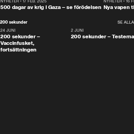
NYHETER
•
17 FEB. 2025
0:45
NYHETER
•
16 F
500 dagar av krig i Gaza – se förödelsen
Nya vapen ti
200 sekunder
SE ALLA
24 JUNI
5:00
2 JUNI
200 sekunder –
200 sekunder – Testern
Vaccinfusket,
fortsättningen