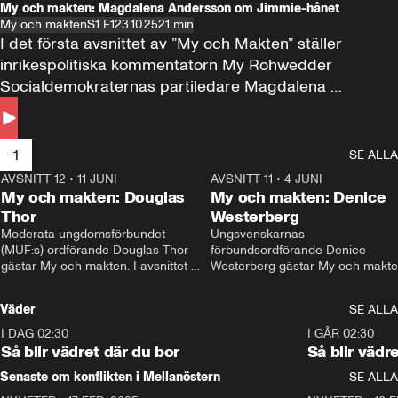
My och makten: Magdalena Andersson om Jimmie-hånet
My och makten
S1 E1
23.10.25
21 min
I det första avsnittet av ”My och Makten” ställer 
inrikespolitiska kommentatorn My Rohwedder 
Socialdemokraternas partiledare Magdalena 
Andersson till svars.
1
SE ALLA
AVSNITT 12
•
11 JUNI
26:27
AVSNITT 11
•
4 JUNI
2
My och makten: Douglas
My och makten: Denice
Thor
Westerberg
Moderata ungdomsförbundet 
Ungsvenskarnas 
(MUF:s) ordförande Douglas Thor 
förbundsordförande Denice 
gästar My och makten. I avsnittet 
Westerberg gästar My och makten.
diskuteras tonårsutvisningarna och 
avsnittet diskuteras migrationsfrå
hur Moderaterna ska locka väljare till 
och hur SD ska locka kvinnliga 
Väder
SE ALLA
valet i höst. 
väljare. 
I DAG 02:30
1:06
I GÅR 02:30
Så blir vädret där du bor
Så blir vädr
Senaste om konflikten i Mellanöstern
SE ALLA