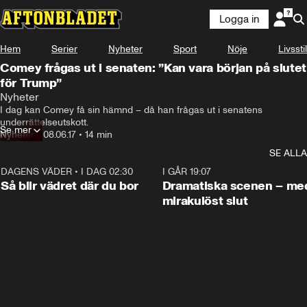
Logga in
Hem
Serier
Nyheter
Sport
Nöje
Livsstil
Comey frågas ut i senaten: ”Kan vara början på slutet
för Trump”
Nyheter
I dag kan Comey få sin hämnd – då han frågas ut i senatens 
underrättelseutskott.
Se mer
Nyheter
•
08.06.17
•
14 min
SE ALLA
DAGENS VÄDER
•
I DAG 02:30
1:06
I GÅR 19:07
Så blir vädret där du bor
Dramatiska scenen – me
mirakulöst slut