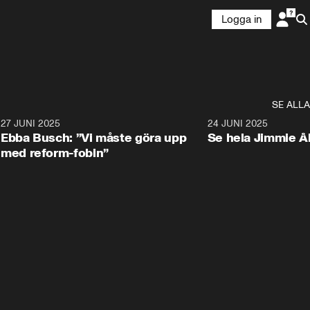
Logga in
SE ALLA
1
27 JUNI 2025
1:24
24 JUNI 2025
Ebba Busch: ”Vi måste göra upp
Se hela Jimmie Å
med reform-fobin”