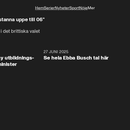
Hem
Serier
Nyheter
Sport
Nöje
Mer
Livsstil
stanna uppe till 06"
i det brittiska valet
2:28
27 JUNI 2025
32:2
y utbildnings-
Se hela Ebba Busch tal här
inister