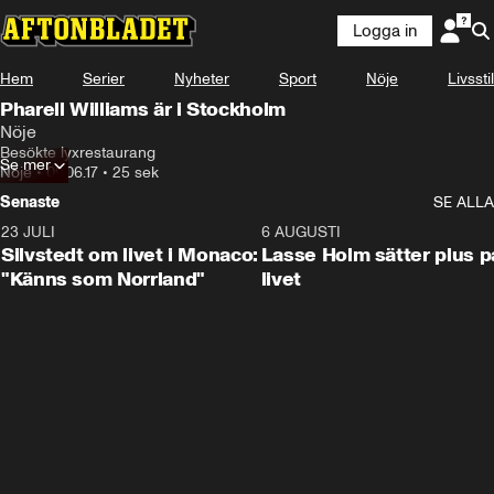
Logga in
Hem
Serier
Nyheter
Sport
Nöje
Livsstil
Pharell Williams är i Stockholm
Nöje
Besökte lyxrestaurang
Se mer
Nöje
•
09.06.17
•
25 sek
Senaste
SE ALLA
23 JULI
2:11
6 AUGUSTI
Silvstedt om livet i Monaco:
Lasse Holm sätter plus p
"Känns som Norrland"
livet