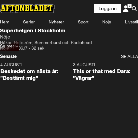
Logga in
Hem
Serier
Nyheter
Sport
Nöje
Livsstil
Superhelgen i Stockholm
Nöje
Håkan Hellström, Summerburst och Radiohead
Se mer
Nöje
•
09.06.17
•
32 sek
Senaste
SE ALLA
4 AUGUSTI
0:24
3 AUGUSTI
Beskedet om nästa år:
This or that med Dara:
”Bestämt mig”
”Vägrar”