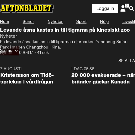
Logga in
Hem
Serier
Nyheter
Sport
Nöje
Livsstil
Levande åsna kastas in till tigrarna på kinesiskt zoo
Nyheter
En levande åsna kastas in till tigrarna i djurparken Yancheng Safari 
Park i staden Changzhou i Kina.
Se mer
Nyheter
•
09.06.17
•
41 sek
SE ALLA
7 AUGUSTI
0:42
I DAG 05:56
Kristersson om Tidö-
20 000 evakuerade – nä
sprickan i vårdfrågan
bränder gäckar Kanada