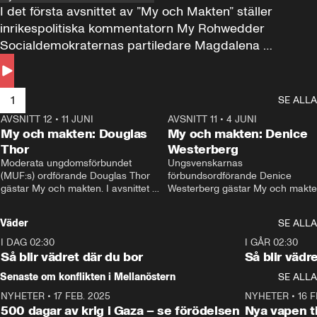
I det första avsnittet av ”My och Makten” ställer 
inrikespolitiska kommentatorn My Rohwedder 
Socialdemokraternas partiledare Magdalena 
Andersson till svars.
1
SE ALLA
AVSNITT 12
•
11 JUNI
26:27
AVSNITT 11
•
4 JUNI
2
My och makten: Douglas
My och makten: Denice
Thor
Westerberg
Moderata ungdomsförbundet 
Ungsvenskarnas 
(MUF:s) ordförande Douglas Thor 
förbundsordförande Denice 
gästar My och makten. I avsnittet 
Westerberg gästar My och makten.
diskuteras tonårsutvisningarna och 
avsnittet diskuteras migrationsfrå
hur Moderaterna ska locka väljare till 
och hur SD ska locka kvinnliga 
Väder
SE ALLA
valet i höst. 
väljare. 
I DAG 02:30
1:06
I GÅR 02:30
Så blir vädret där du bor
Så blir vädr
Senaste om konflikten i Mellanöstern
SE ALLA
NYHETER
•
17 FEB. 2025
0:45
NYHETER
•
16 F
500 dagar av krig i Gaza – se förödelsen
Nya vapen ti