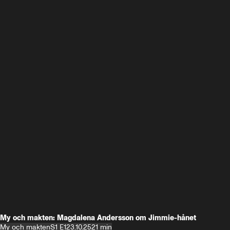
My och makten: Magdalena Andersson om Jimmie-hånet
My och makten
S1 E1
23.10.25
21 min