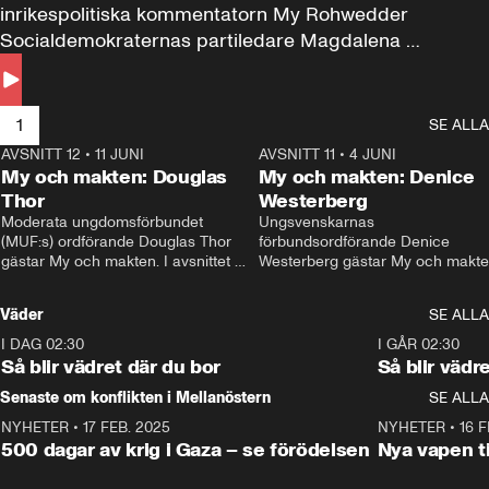
inrikespolitiska kommentatorn My Rohwedder 
Socialdemokraternas partiledare Magdalena 
Andersson till svars.
1
SE ALLA
AVSNITT 12
•
11 JUNI
26:27
AVSNITT 11
•
4 JUNI
2
My och makten: Douglas
My och makten: Denice
Thor
Westerberg
Moderata ungdomsförbundet 
Ungsvenskarnas 
(MUF:s) ordförande Douglas Thor 
förbundsordförande Denice 
gästar My och makten. I avsnittet 
Westerberg gästar My och makten.
diskuteras tonårsutvisningarna och 
avsnittet diskuteras migrationsfrå
hur Moderaterna ska locka väljare till 
och hur SD ska locka kvinnliga 
Väder
SE ALLA
valet i höst. 
väljare. 
I DAG 02:30
1:06
I GÅR 02:30
Så blir vädret där du bor
Så blir vädr
Senaste om konflikten i Mellanöstern
SE ALLA
NYHETER
•
17 FEB. 2025
0:45
NYHETER
•
16 F
500 dagar av krig i Gaza – se förödelsen
Nya vapen ti