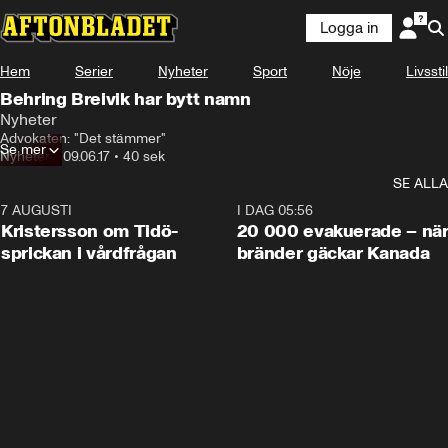
Logga in
Hem
Serier
Nyheter
Sport
Nöje
Livsstil
Behring Breivik har bytt namn
Nyheter
Advokaten: "Det stämmer"
Se mer
Nyheter
•
09.06.17
•
40 sek
SE ALLA
7 AUGUSTI
0:42
I DAG 05:56
Kristersson om Tidö-
20 000 evakuerade – nä
sprickan i vårdfrågan
bränder gäckar Kanada