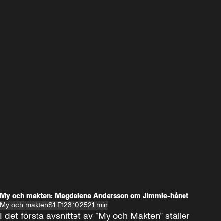
My och makten: Magdalena Andersson om Jimmie-hånet
My och makten
S1 E1
23.10.25
21 min
I det första avsnittet av ”My och Makten” ställer 