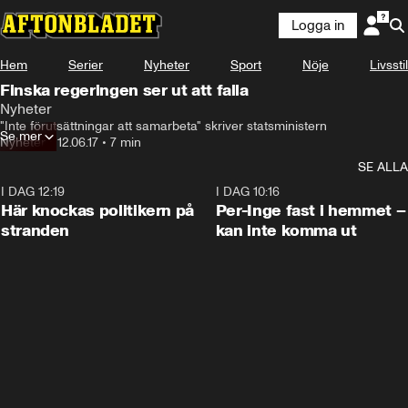
Logga in
Hem
Serier
Nyheter
Sport
Nöje
Livsstil
Finska regeringen ser ut att falla
Nyheter
"Inte förutsättningar att samarbeta" skriver statsministern
Se mer
Nyheter
•
12.06.17
•
7 min
SE ALLA
I DAG 12:19
0:45
I DAG 10:16
Här knockas politikern på
Per-Inge fast i hemmet –
stranden
kan inte komma ut