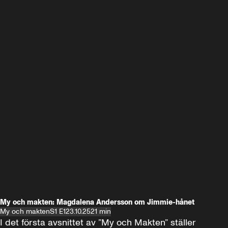
My och makten: Magdalena Andersson om Jimmie-hånet
My och makten
S1 E1
23.10.25
21 min
I det första avsnittet av ”My och Makten” ställer 