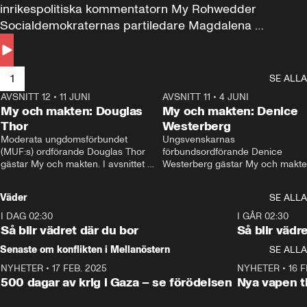
inrikespolitiska kommentatorn My Rohwedder 
Socialdemokraternas partiledare Magdalena 
Andersson till svars.
1
SE ALLA
AVSNITT 12
•
11 JUNI
26:27
AVSNITT 11
•
4 JUNI
2
My och makten: Douglas
My och makten: Denice
Thor
Westerberg
Moderata ungdomsförbundet 
Ungsvenskarnas 
(MUF:s) ordförande Douglas Thor 
förbundsordförande Denice 
gästar My och makten. I avsnittet 
Westerberg gästar My och makten.
diskuteras tonårsutvisningarna och 
avsnittet diskuteras migrationsfrå
hur Moderaterna ska locka väljare till 
och hur SD ska locka kvinnliga 
Väder
SE ALLA
valet i höst. 
väljare. 
I DAG 02:30
1:06
I GÅR 02:30
Så blir vädret där du bor
Så blir vädr
Senaste om konflikten i Mellanöstern
SE ALLA
NYHETER
•
17 FEB. 2025
0:45
NYHETER
•
16 F
500 dagar av krig i Gaza – se förödelsen
Nya vapen ti