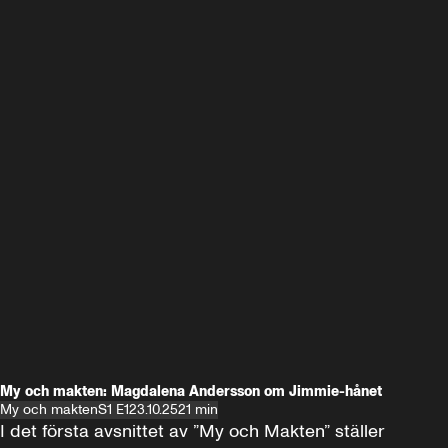
My och makten: Magdalena Andersson om Jimmie-hånet
My och makten
S1 E1
23.10.25
21 min
I det första avsnittet av ”My och Makten” ställer 