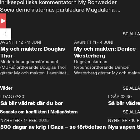
inrikespolitiska kommentatorn My Rohwedder 
Socialdemokraternas partiledare Magdalena 
Andersson till svars.
1
SE ALLA
AVSNITT 12
•
11 JUNI
26:27
AVSNITT 11
•
4 JUNI
2
My och makten: Douglas
My och makten: Denice
Thor
Westerberg
Moderata ungdomsförbundet 
Ungsvenskarnas 
(MUF:s) ordförande Douglas Thor 
förbundsordförande Denice 
gästar My och makten. I avsnittet 
Westerberg gästar My och makten.
diskuteras tonårsutvisningarna och 
avsnittet diskuteras migrationsfrå
hur Moderaterna ska locka väljare till 
och hur SD ska locka kvinnliga 
Väder
SE ALLA
valet i höst. 
väljare. 
I DAG 02:30
1:06
I GÅR 02:30
Så blir vädret där du bor
Så blir vädr
Senaste om konflikten i Mellanöstern
SE ALLA
NYHETER
•
17 FEB. 2025
0:45
NYHETER
•
16 F
500 dagar av krig i Gaza – se förödelsen
Nya vapen ti