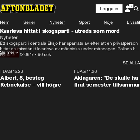
Logga in
Hem
Serier
Nyheter
Sport
Nöje
Livsstil
Kvarleva hittat i skogsparti - utreds som mord
Nyheter
Ett skogsparti i centrala Eksjö har spärrats av efter att en privatperson 
hittat en misstänkt kvarleva av människa under måndagen. Polisen har 
Se mer
även inlett en förundersökning om misstänkt mord.
Nyheter
•
12.06.17
•
90 sek
SE ALLA
I DAG 15:23
0:54
I DAG 14:26
Albert, 8, besteg
Åklagaren: ”De skulle ha
Kebnekaise – vill högre
firat semester tillsamma