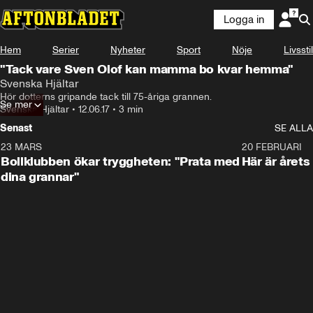
Logga in
Hem
Serier
Nyheter
Sport
Nöje
Livsstil
"Tack vare Sven Olof kan mamma bo kvar hemma"
Svenska Hjältar
Hör dotterns gripande tack till 75-åriga grannen.
Se mer
Svenska Hjältar
•
12.06.17
•
3 min
Senast
SE ALLA
23 MARS
1:27
20 FEBRUARI
Bollklubben ökar tryggheten: "Prata med
Här är årets
dina grannar"