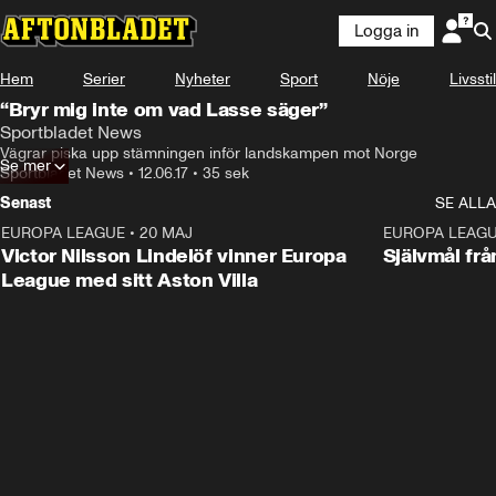
Logga in
Hem
Serier
Nyheter
Sport
Nöje
Livsstil
“Bryr mig inte om vad Lasse säger”
Sportbladet News
Vägrar piska upp stämningen inför landskampen mot Norge
Se mer
Sportbladet News
•
12.06.17
•
35 sek
Senast
SE ALLA
EUROPA LEAGUE
•
20 MAJ
1:32
EUROPA LEAG
Victor Nilsson Lindelöf vinner Europa
Självmål frå
League med sitt Aston Villa