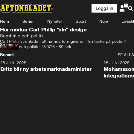
Logga in
Hem
Serier
Nyheter
Sport
Nöje
Livsstil
Här mörkar Carl-Philip "sin" design
Samhälle och politik
Carl Philip struntade i att nämna formgivaren: ”En tanke på posten”
Se mer
Samhälle och politik
•
18.07.16
•
89 sek
Senast
SE ALLA
28 JUNI 2025
1:48
28 JUNI 2025
Britz blir ny arbetsmarknadsminister
Mohamsson b
integration