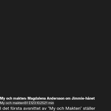
My och makten: Magdalena Andersson om Jimmie-hånet
My och makten
S1 E1
23.10.25
21 min
I det första avsnittet av ”My och Makten” ställer 