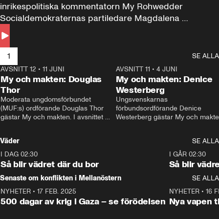
inrikespolitiska kommentatorn My Rohwedder 
Socialdemokraternas partiledare Magdalena 
Andersson till svars.
1
SE ALLA
AVSNITT 12
•
11 JUNI
26:27
AVSNITT 11
•
4 JUNI
2
My och makten: Douglas
My och makten: Denice
Thor
Westerberg
Moderata ungdomsförbundet 
Ungsvenskarnas 
(MUF:s) ordförande Douglas Thor 
förbundsordförande Denice 
gästar My och makten. I avsnittet 
Westerberg gästar My och makten.
diskuteras tonårsutvisningarna och 
avsnittet diskuteras migrationsfrå
hur Moderaterna ska locka väljare till 
och hur SD ska locka kvinnliga 
Väder
SE ALLA
valet i höst. 
väljare. 
I DAG 02:30
1:06
I GÅR 02:30
Så blir vädret där du bor
Så blir vädr
Senaste om konflikten i Mellanöstern
SE ALLA
NYHETER
•
17 FEB. 2025
0:45
NYHETER
•
16 F
500 dagar av krig i Gaza – se förödelsen
Nya vapen ti