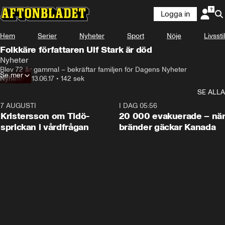
Logga in
Hem
Serier
Nyheter
Sport
Nöje
Livsstil
Folkkäre författaren Ulf Stark är död
Nyheter
Blev 72 år gammal – bekräftar familjen för Dagens Nyheter
Se mer
Nyheter
•
13.06.17
•
142 sek
SE ALLA
7 AUGUSTI
0:42
I DAG 05:56
Kristersson om Tidö-
20 000 evakuerade – nä
sprickan i vårdfrågan
bränder gäckar Kanada