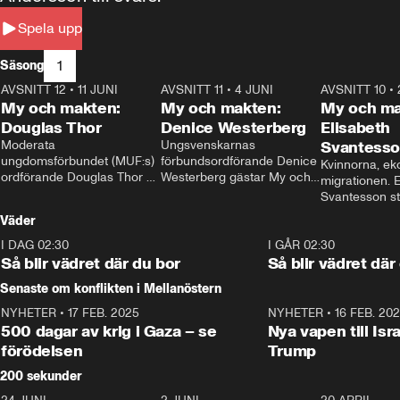
Spela upp
1
Säsong
AVSNITT 12
•
11 JUNI
26:27
AVSNITT 11
•
4 JUNI
23:40
AVSNITT 10
•
My och makten:
My och makten:
My och ma
Douglas Thor
Denice Westerberg
Elisabeth
Moderata 
Ungsvenskarnas 
Svantess
ungdomsförbundet (MUF:s) 
förbundsordförande Denice 
Kvinnorna, ek
ordförande Douglas Thor 
Westerberg gästar My och 
migrationen. E
gästar My och makten. I 
makten. I avsnittet 
Svantesson stäl
avsnittet diskuteras 
diskuteras migrationsfrågan 
när finansmini
Väder
tonårsutvisningarna och hur 
och hur SD ska locka 
Moderaterna ska locka 
kvinnliga väljare. 
I DAG 02:30
1:06
I GÅR 02:30
väljare till valet i höst. 
Så blir vädret där du bor
Så blir vädret där
Senaste om konflikten i Mellanöstern
NYHETER
•
17 FEB. 2025
0:45
NYHETER
•
16 FEB. 20
500 dagar av krig i Gaza – se
Nya vapen till Isr
förödelsen
Trump
200 sekunder