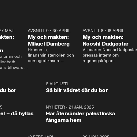
27 MAJ
3:51
AVSNITT 9
•
30 APRIL
24:00
AVSNITT 8
•
16 APRIL
25:1
kten:
My och makten:
My och makten:
Mikael Damberg
Nooshi Dadgostar
on
Ekonomin, 
V-ledaren Nooshi Dadgostar
finansministerrollen och 
pressas internt om 
onomin och 
demografikrisen. 
regeringsfrågan.

lisabeth 
Oppositionen ställs till svars 
I Aftonbladets 
ls till svars 
när Socialdemokraternas 
partiledarutfrågning ”My 
stern gästar 
Mikael Damberg gästar My 
och Makten” sätter hon ner 
My och Makten. 
och Makten. 
foten mot kritikerna:

1:06
6 AUGUSTI
1:0
– Vi ställer upp i val. Ska vi 
 du bor
Så blir vädret där du bor
vara med så sitter vi förstås 
25
1:22
NYHETER
•
21 JAN. 2025
0:5
ael – då hyllas
Här återvänder palestinska
fångarna hem