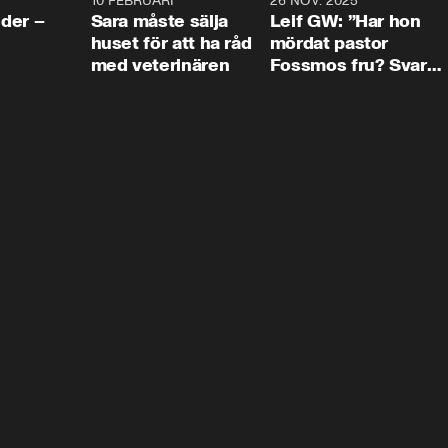
4:24
10 FEBRUARI
4:13
26 NOV. 2025
8:1
der –
Sara måste sälja
Leif GW: ”Har hon
huset för att ha råd
mördat pastor
med veterinären
Fossmos fru? Svar
nej.”