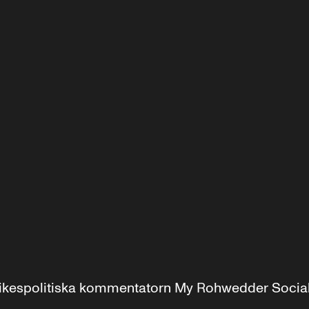
r inrikespolitiska kommentatorn My Rohwedder Soci