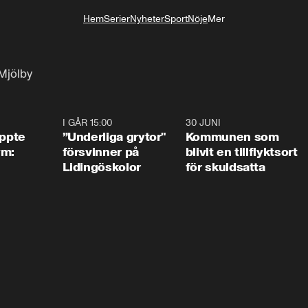
Hem
Serier
Nyheter
Sport
Nöje
Mer
Livsstil
 Mjölby
1:01
I GÅR 15:00
1:07
30 JUNI
1:2
äppte
”Underliga grytor"
Kommunen som
ym:
försvinner på
blivit en tillflyktsort
Lidingöskolor
för skuldsatta