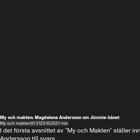
My och makten: Magdalena Andersson om Jimmie-hånet
My och makten
S1 E1
23.10.25
21 min
I det första avsnittet av ”My och Makten” ställe
Andersson till svars.