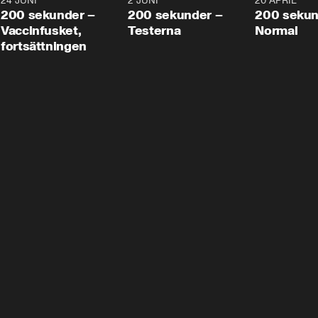
24 JUNI
5:00
2 JUNI
4:23
20 APRIL
200 sekunder –
200 sekunder –
200 sekun
Vaccinfusket,
Testerna
Normal
fortsättningen