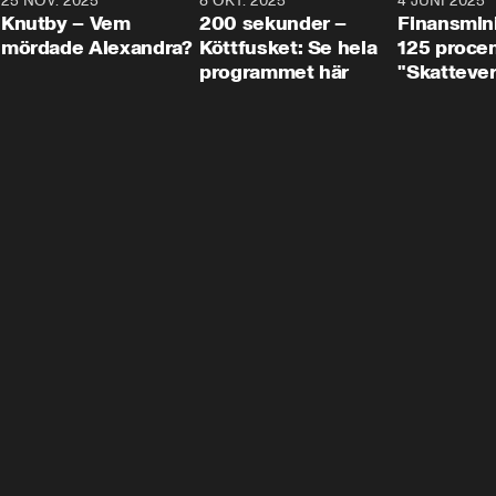
3
25 NOV. 2025
31:05
8 OKT. 2025
4:29
4 JUNI 2025
Knutby – Vem
200 sekunder –
Finansmin
mördade Alexandra?
Köttfusket: Se hela
125 procent
programmet här
"Skattever
viktig uppg