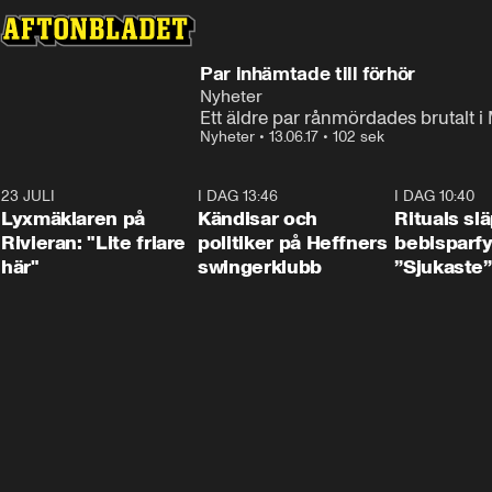
Par inhämtade till förhör
Nyheter
Ett äldre par rånmördades brutalt i
Nyheter
•
13.06.17
•
102 sek
23 JULI
2:02
I DAG 13:46
0:55
I DAG 10:40
Lyxmäklaren på
Kändisar och
Rituals sl
Rivieran: "Lite friare
politiker på Heffners
bebisparf
här"
swingerklubb
”Sjukaste”