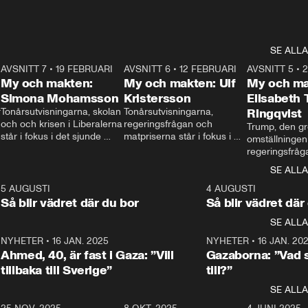
SE ALLA
7
AVSNITT 7
•
19 FEBRUARI
24:30
AVSNITT 6
•
12 FEBRUARI
27:30
AVSNITT 5
•
My och makten:
My och makten: Ulf
My och ma
Simona Mohamsson
Kristersson
Elisabeth
 
Tonårsutvisningarna, skolan 
Tonårsutvisningarna, 
Ringqvist
och och krisen i Liberalerna 
regeringsfrågan och 
Trump, den gr
står i fokus i det sjunde 
matpriserna står i fokus i 
omställningen
avsnittet av ”My och 
det sjätte avsnittet av ”My 
regeringsfråga
makten”. Se när 
och makten”. Se när 
centrum i det 
SE ALLA
Aftonbladets inrikespolitiska 
Aftonbladets inrikespolitiska 
avsnittet av ”
kommentator My 
kommentator My 
6
5 AUGUSTI
1:06
4 AUGUSTI
Makten”. Se nä
Rohwedder ställer 
Rohwedder ställer 
Så blir vädret där du bor
Så blir vädret där
Aftonbladets in
utbildnings- och 
statsminister Ulf Kristersson 
kommentator 
SE ALLA
integrationsminister Simona 
till svars.
Rohwedder stäl
Mohamsson till svars.
Centerpartiets
2
NYHETER
•
16 JAN. 2025
1:01
NYHETER
•
16 JAN. 20
Thand Ring till
Ahmed, 40, är fast i Gaza: ”Vill
Gazaborna: ”Vad s
tillbaka till Sverige”
till?”
SE ALLA