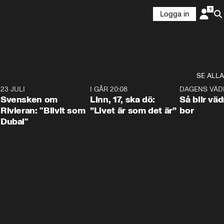
Logga in
SE ALLA
4
23 JULI
1:42
I GÅR 20:08
4:36
DAGENS VÄD
Svensken om
Linn, 17, ska dö:
Så blir väd
Rivieran: "Blivit som
”Livet är som det är”
bor
Dubai"