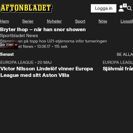
Logga in
Hem
Serier
Nyheter
Sport
Nöje
Livsstil
Bryter ihop – när han snor showen
Sportbladet News
Stämningen på topp hos U21-stjärnorna inför turneringen
Se mer
Sportbladet News
•
13.06.17
•
115 sek
Senast
SE ALLA
EUROPA LEAGUE
•
20 MAJ
1:32
EUROPA LEAG
Victor Nilsson Lindelöf vinner Europa
Självmål frå
League med sitt Aston Villa