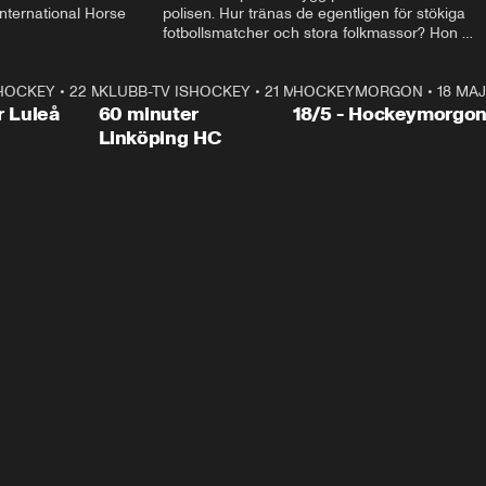
ternational Horse 
polisen. Hur tränas de egentligen för stökiga 
fotbollsmatcher och stora folkmassor? Hon 
hälsar även på hos beridna högvakten, som 
den här dagen ska byta av högvakten, som 
SHOCKEY
1:00:28
•
22 MAJ
KLUBB-TV ISHOCKEY
vaktar slottet.
1:00:18
•
21 MAJ
HOCKEYMORGON
•
18 MAJ
Plus
r Luleå
60 minuter
18/5 - Hockeymorgo
Linköping HC