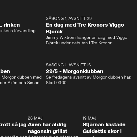
1:04
SÄSONG 1, AVSNITT 29
17:3
L-rinken
En dag med Tre Kronors Viggo
inkens förvandling
Björck
Jimmy Wixtröm hänger en dag med Viggo 
Björck under debuten i Tre Kronor
SÄSONG 1, AVSNITT 16
bben
29/5 - Morgonklubben
av Morgonklubben med 
Se fredagens avsnitt av Morgonklubben här. 
nder Axén och Simon 
Start 09.00. 
0:30
26 MAJ
0:31
19 MAJ
0:4
trött så jag
Axén har aldrig
Stjärnan kastade
någonsin grillat
Guidettis skor i