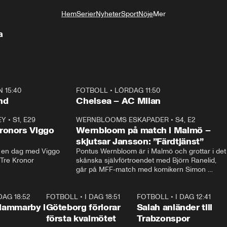
Hem
Serier
Nyheter
Sport
Nöje
Mer
Livsstil
a
 15:40
FOTBOLL
•
LÖRDAG 11:50
Plus
nd
Chelsea – AC Milan
EY
•
S1, E29
17:38
WERNBLOOMS ESKAPADER
•
S4, E2
38:2
ronors Viggo
Wernbloom på match i Malmö –
skjutsar Jansson: ”Färdtjänst”
en dag med Viggo 
Pontus Wernbloom är i Malmö och grottar i det 
 Tre Kronor
skånska självförtroendet med Björn Ranelid, 
går på MFF-match med komikern Simon 
”Chippen” Svensson och hjälper skadade 
stjärnbacken Pontus Jansson hem. 
 DAG 18:52
2:17
FOTBOLL
•
I DAG 18:51
2:17
FOTBOLL
•
I DAG 12:41
0:4
Hammarby i
Göteborg förlorar
Salah anländer till
första kvalmötet
Trabzonspor