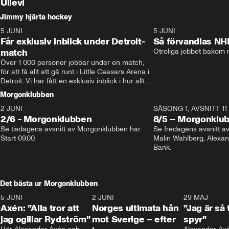
Ullevi
Jimmy hjärta hockey
5 JUNI
11:14
5 JUNI
Får exklusiv inblick under Detroit-
Så förvandlas NH
match
Otroliga jobbet bakom r
Över 1 000 personer jobbar under en match, 
för att få allt att gå runt i Little Ceasars Arena i 
Detroit. Vi har fått en exklusiv inblick i hur allt 
fungerar inför och under match i världens 
Morgonklubben
bästa hockeyliga
2 JUNI
SÄSONG 1, AVSNITT 11
2/6 - Morgonklubben
8/5 – Morgonklu
Se tisdagens avsnitt av Morgonklubben här. 
Se fredagens avsnitt 
Start 09.00. 
Malin Wahlberg, Alexa
Bank. 
Det bästa ur Morgonklubben
5 JUNI
0:44
2 JUNI
0:26
29 MAJ
Axén: ”Alla tror att
Norges ultimata hån
”Jag är så 
jag ogillar Rydström”
mot Sverige – efter
spyr”