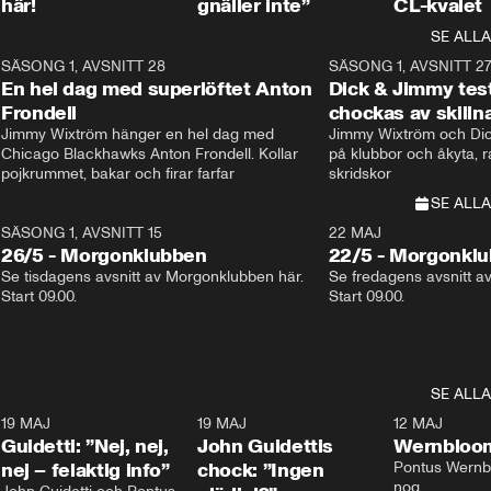
här!
gnäller inte”
CL-kvalet
SE ALLA
8
SÄSONG 1, AVSNITT 28
20:38
SÄSONG 1, AVSNITT 2
Plus
En hel dag med superlöftet Anton
Dick & Jimmy test
Frondell
chockas av skill
Jimmy Wixtröm hänger en hel dag med 
Jimmy Wixtröm och Dick
Chicago Blackhawks Anton Frondell. Kollar 
på klubbor och åkyta, r
pojkrummet, bakar och firar farfar
skridskor 
SE ALLA
SÄSONG 1, AVSNITT 15
22 MAJ
26/5 - Morgonklubben
22/5 - Morgonkl
Se tisdagens avsnitt av Morgonklubben här. 
Se fredagens avsnitt a
Start 09.00. 
Start 09.00. 
SE ALLA
3
19 MAJ
0:39
19 MAJ
0:34
12 MAJ
Guidetti: ”Nej, nej,
John Guidettis
Wernbloom
nej – felaktig info”
chock: ”Ingen
Pontus Wernbl
nog