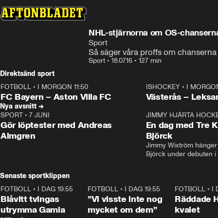
NHL-stjärnorna om OS-chansern
Sport
Så säger våra proffs om chanserna
Sport
•
18.07.16
•
127 min
Direktsänd sport
FOTBOLL
•
I MORGON 11:50
ISHOCKEY
•
I MORGON
Plus
Plus
FC Bayern – Aston Villa FC
Västerås – Leksa
Nya avsnitt →
SPORT
•
7 JUNI
16:36
JIMMY HJÄRTA HOCK
Gör löptester med Andreas
En dag med Tre K
Almgren
Björck
Jimmy Wixtröm hänger 
Björck under debuten i
Senaste sportklippen
FOTBOLL
•
I DAG 19:55
0:29
FOTBOLL
•
I DAG 19:55
1:56
FOTBOLL
•
I
Blåvitt tvingas
”Vi visste inte nog
Räddade 
utrymma Gamla
mycket om dem”
kvalet