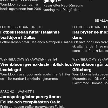
John Guidetti och Pontus 
glädje!?”
Wernbloom pratar gamla 
Rasar efter Neo Jönssons 
landslagsminnen från 2016
varning mot Djurgården
SE ALLA
8
FOTBOLLSRESAN
•
14 JULI
41:35
FOTBOLLSRESAN
•
10
Fotbollsresan hittar Haalands
Här bryter de ih
tvättbjörn i Dallas
dans
Fotbollsresan hittar Haalands tvättbjörn i Dallas
Erik Niva och Linn Nord
skratta när de får se 
dans inför Frankrikes st
VM-kvartsfinalen. 
4
WERNBLOOMS ESKAPADER
•
S2, E4
24:20
WERNBLOOMS ESKAP
Plus
Wernbloom ger exklusiv inblick hos
Wernbloom går på
landslaget
Göteborg
Wernbloom visar upp landslagets inre: Så äter 
Wernblooms Eskapader:
de – får rundtur i omklädningsrummet
Mutumba och Oisin Cant
Blåvitt med Thomas Bo
0
SÄSONG 1, AVSNITT 1
25:12
Jernspets gästar pararyttaren
Felicia och terapihästen Calle
Frida Jernspets träffar pararyttaren Felicia 