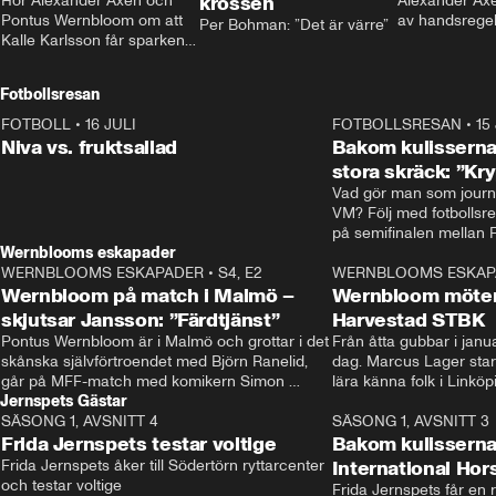
Hör Alexander Axén och 
krossen
Alexander Axén
Pontus Wernbloom om att 
av handsrege
Per Bohman: ”Det är värre”
Kalle Karlsson får sparken 
från Bajen och att Henrik 
Rydström tar över
Fotbollsresan
FOTBOLL
•
16 JULI
0:44
FOTBOLLSRESAN
•
15
Niva vs. fruktsallad
Bakom kulisserna
stora skräck: ”Kr
Vad gör man som journa
VM? Följ med fotbollsr
Wernblooms eskapader
WERNBLOOMS ESKAPADER
•
S4, E2
38:23
WERNBLOOMS ESKAP
Wernbloom på match i Malmö –
Wernbloom möter
skjutsar Jansson: ”Färdtjänst”
Harvestad STBK
Pontus Wernbloom är i Malmö och grottar i det 
Från åtta gubbar i januar
skånska självförtroendet med Björn Ranelid, 
dag. Marcus Lager starta
går på MFF-match med komikern Simon 
lära känna folk i Linköp
Jernspets Gästar
”Chippen” Svensson och hjälper skadade 
STBK en institution – o
SÄSONG 1, AVSNITT 4
stjärnbacken Pontus Jansson hem. 
13:37
rakt in i värmen.
SÄSONG 1, AVSNITT 3
Frida Jernspets testar voltige
Bakom kulissern
Frida Jernspets åker till Södertörn ryttarcenter 
International Ho
och testar voltige
Frida Jernspets får en 