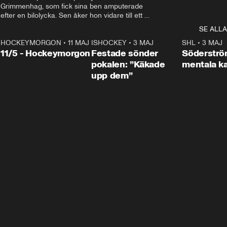
Grimmenhag, som fick sina ben amputerade 
efter en bilolycka. Sen åker hon vidare till ett 
vård- och omsorgsboende med den 76 
SE ALLA
centimeter höga terapihästen Calle.
HOCKEYMORGON
•
11 MAJ
ISHOCKEY
•
3 MAJ
0:22
SHL
•
3 MAJ
n
11/5 - Hockeymorgon
Festade sönder
Söderströ
pokalen: ”Käkade
mentala 
upp dem”