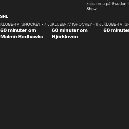
kulisserna på Sweden In
Show
SHL
KLUBB-TV ISHOCKEY
1:02:53
•
7 JUNI
KLUBB-TV ISHOCKEY
1:00:59
•
6 JUNI
KLUBB-TV I
Plus
Plus
60 minuter om
60 minuter om
60 minute
Malmö Redhawks
Björklöven