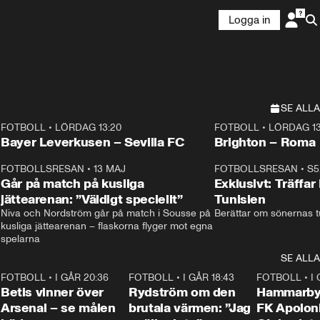
Logga in
SE ALLA
FOTBOLL
•
LÖRDAG 13:20
FOTBOLL
•
LÖRDAG 13
Plus
Plus
Bayer Leverkusen – Sevilla FC
Brighton – Roma
3
FOTBOLLSRESAN
•
13 MAJ
33:19
FOTBOLLSRESAN
•
S5
Går på match på kusliga
Exklusivt: Träffar
jättearenan: ”Väldigt speciellt”
Tunisien
Niva och Nordström går på match i Sousse på 
Berättar om sönernas tu
kusliga jättearenan – flaskorna flyger mot egna 
spelarna 
SE ALLA
2
FOTBOLL
•
I GÅR 20:36
1:30
FOTBOLL
•
I GÅR 18:43
0:46
FOTBOLL
•
I
Betis vinner över
Rydström om den
Hammarby 
Arsenal – se målen
brutala värmen: ”Jag
FK Apoloni