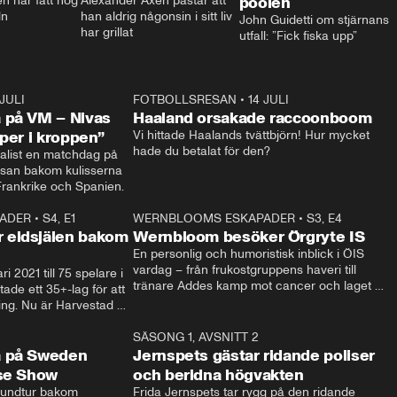
 har fått nog 
Alexander Axén påstår att 
poolen
ln
han aldrig någonsin i sitt liv 
John Guidetti om stjärnans 
har grillat
utfall: ”Fick fiska upp”
 JULI
36:52
FOTBOLLSRESAN
•
14 JULI
0:3
 på VM – Nivas
Haaland orsakade raccoonboom
yper i kroppen”
Vi hittade Haalands tvättbjörn! Hur mycket 
hade du betalat för den?
list en matchdag på 
esan bakom kulisserna 
på semifinalen mellan Frankrike och Spanien. 
ADER
•
S4, E1
32:14
WERNBLOOMS ESKAPADER
•
S3, E4
33:1
Plus
 eldsjälen bakom
Wernbloom besöker Örgryte IS
En personlig och humoristisk inblick i ÖIS 
vardag – från frukostgruppens haveri till 
i 2021 till 75 spelare i 
tränare Addes kamp mot cancer och laget 
de ett 35+-lag för att 
som siktar mot Allsvenskan.
ing. Nu är Harvestad 
ch Wernbloom kliver 
14:14
SÄSONG 1, AVSNITT 2
24:5
a på Sweden
Jernspets gästar ridande poliser
rse Show
och beridna högvakten
rundtur bakom 
Frida Jernspets tar rygg på den ridande 