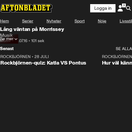
Logga in
Hem
Serier
Nyheter
Sport
Nöje
Livsstil
Lång väntan på Morrissey
Musik
Se mer
Musik
•
18.07.16
•
101 sek
Senast
SE ALLA
ROCKBJÖRNEN
•
28 JULI
0:15
ROCKBJÖRNE
Rockbjörnen-quiz: Katia VS Pontus
Hur väl kän