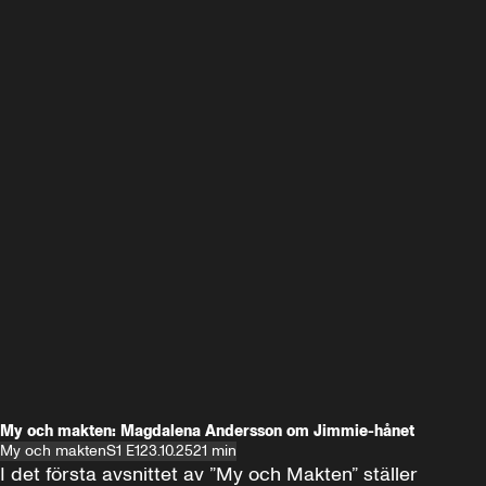
My och makten: Magdalena Andersson om Jimmie-hånet
My och makten
S1 E1
23.10.25
21 min
I det första avsnittet av ”My och Makten” ställer 