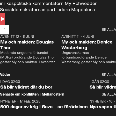
inrikespolitiska kommentatorn My Rohwedder 
Socialdemokraternas partiledare Magdalena 
Andersson till svars.
1
SE ALLA
AVSNITT 12
•
11 JUNI
26:27
AVSNITT 11
•
4 JUNI
2
My och makten: Douglas
My och makten: Denice
Thor
Westerberg
Moderata ungdomsförbundet 
Ungsvenskarnas 
(MUF:s) ordförande Douglas Thor 
förbundsordförande Denice 
gästar My och makten. I avsnittet 
Westerberg gästar My och makten.
diskuteras tonårsutvisningarna och 
avsnittet diskuteras migrationsfrå
hur Moderaterna ska locka väljare till 
och hur SD ska locka kvinnliga 
Väder
SE ALLA
valet i höst. 
väljare. 
I DAG 02:30
1:06
I GÅR 02:30
Så blir vädret där du bor
Så blir vädr
Senaste om konflikten i Mellanöstern
SE ALLA
NYHETER
•
17 FEB. 2025
0:45
NYHETER
•
16 F
500 dagar av krig i Gaza – se förödelsen
Nya vapen ti