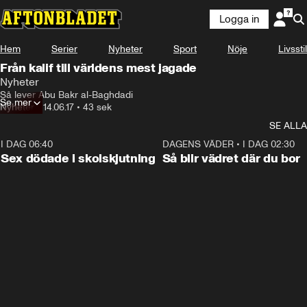
Logga in
Hem
Serier
Nyheter
Sport
Nöje
Livsstil
Från kalif till världens mest jagade
Nyheter
Så lever Abu Bakr al-Baghdadi
Se mer
Nyheter
•
14.06.17
•
43 sek
SE ALLA
I DAG 06:40
0:35
DAGENS VÄDER
•
I DAG 02:30
Sex dödade i skolskjutning
Så blir vädret där du bor