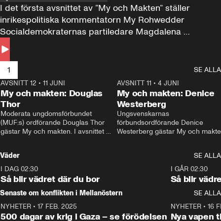
I det första avsnittet av ”My och Makten” ställer 
inrikespolitiska kommentatorn My Rohwedder 
Socialdemokraternas partiledare Magdalena 
Andersson till svars.
1
SE ALLA
AVSNITT 12
•
11 JUNI
26:27
AVSNITT 11
•
4 JUNI
2
My och makten: Douglas
My och makten: Denice
Thor
Westerberg
Moderata ungdomsförbundet 
Ungsvenskarnas 
(MUF:s) ordförande Douglas Thor 
förbundsordförande Denice 
gästar My och makten. I avsnittet 
Westerberg gästar My och makten.
diskuteras tonårsutvisningarna och 
avsnittet diskuteras migrationsfrå
hur Moderaterna ska locka väljare till 
och hur SD ska locka kvinnliga 
Väder
SE ALLA
valet i höst. 
väljare. 
I DAG 02:30
1:06
I GÅR 02:30
Så blir vädret där du bor
Så blir vädr
Senaste om konflikten i Mellanöstern
SE ALLA
NYHETER
•
17 FEB. 2025
0:45
NYHETER
•
16 F
500 dagar av krig i Gaza – se förödelsen
Nya vapen ti