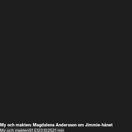
My och makten: Magdalena Andersson om Jimmie-hånet
My och makten
S1 E1
23.10.25
21 min