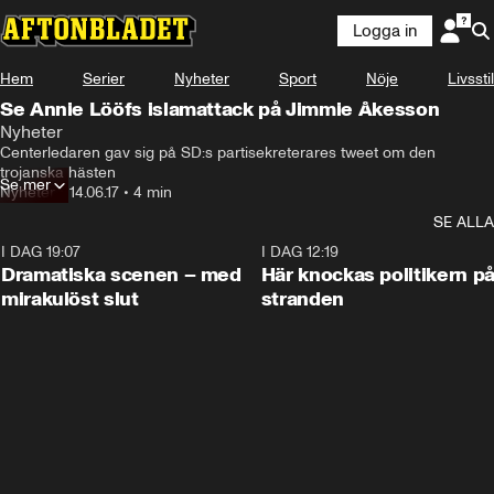
Logga in
Hem
Serier
Nyheter
Sport
Nöje
Livsstil
Se Annie Lööfs islamattack på Jimmie Åkesson
Nyheter
Centerledaren gav sig på SD:s partisekreterares tweet om den 
trojanska hästen
Se mer
Nyheter
•
14.06.17
•
4 min
SE ALLA
I DAG 19:07
0:42
I DAG 12:19
Dramatiska scenen – med
Här knockas politikern p
mirakulöst slut
stranden