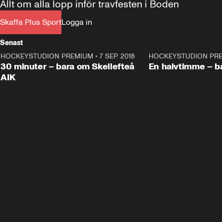
Allt om alla lopp inför travfesten i Boden
Skaffa Plus Sport
Logga in
Senast
HOCKEYSTUDION PREMIUM
•
7 SEP. 2018
30:55
HOCKEYSTUDION PR
Plus
Plus
30 minuter – bara om Skellefteå
En halvtimme – b
AIK