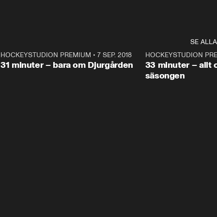
SE ALLA
1
HOCKEYSTUDION PREMIUM
•
7 SEP. 2018
31:25
HOCKEYSTUDION PR
Plus
Plus
31 minuter – bara om Djurgården
33 minuter – allt 
säsongen