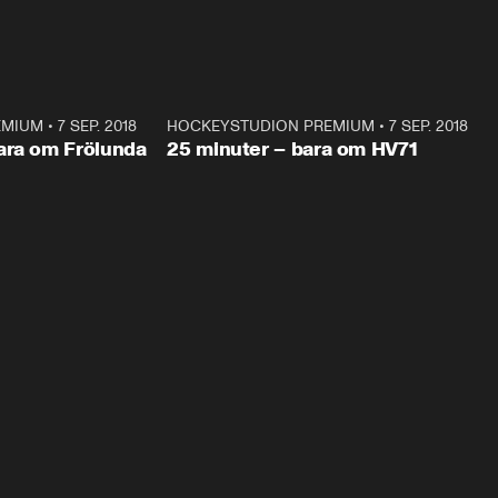
EMIUM
•
7 SEP. 2018
29:26
HOCKEYSTUDION PREMIUM
•
7 SEP. 2018
24:4
Plus
ara om Frölunda
25 minuter – bara om HV71