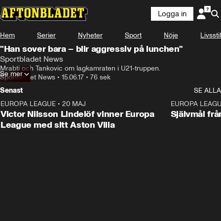
Logga in
Hem
Serier
Nyheter
Sport
Nöje
Livsstil
"Han sover bara – blir aggressiv på lunchen"
Sportbladet News
Mrabti och Tankovic om lagkamraten i U21-truppen.
Se mer
Sportbladet News
•
15.06.17
•
76 sek
Senast
SE ALLA
EUROPA LEAGUE
•
20 MAJ
1:32
EUROPA LEAG
Victor Nilsson Lindelöf vinner Europa
Självmål frå
League med sitt Aston Villa