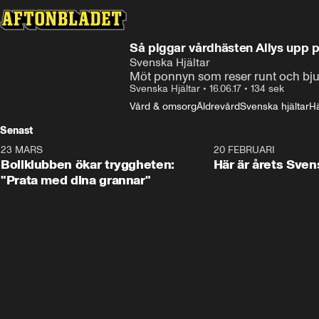
Så piggar vårdhästen Allys upp 
Svenska Hjältar
Möt ponnyn som reser runt och bju
Svenska Hjältar
•
16.06.17
•
134 sek
Vård & omsorg
Äldrevård
Svenska hjältar
Hä
Senast
23 MARS
1:27
20 FEBRUARI
Bollklubben ökar tryggheten:
Här är årets Sven
"Prata med dina grannar"