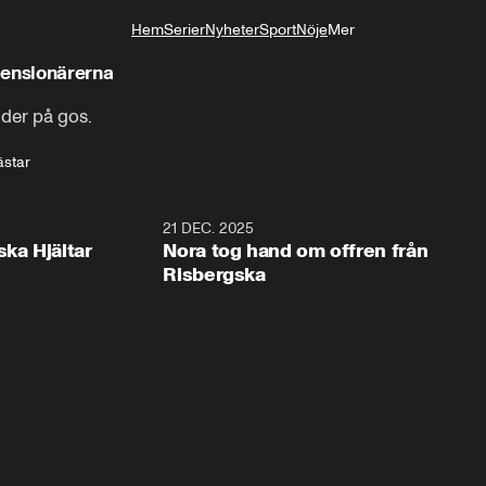
Hem
Serier
Nyheter
Sport
Nöje
Mer
Livsstil
pensionärerna
der på gos.
star
1:00
21 DEC. 2025
1:1
ska Hjältar
Nora tog hand om offren från
Risbergska