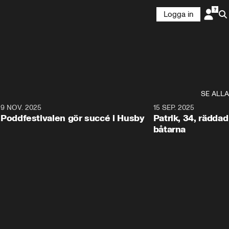
Logga in
SE ALLA
6
9 NOV. 2025
0:29
15 SEP. 2025
Poddfestivalen gör succé i Husby
Patrik, 34, räddad 
båtarna