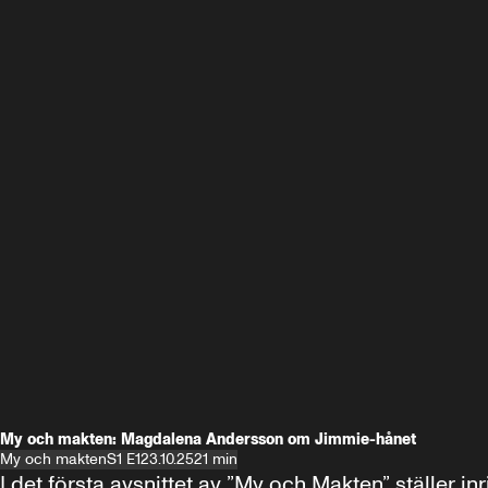
My och makten: Magdalena Andersson om Jimmie-hånet
My och makten
S1 E1
23.10.25
21 min
I det första avsnittet av ”My och Makten” ställe