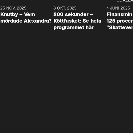
SE ALLA
3
25 NOV. 2025
31:05
8 OKT. 2025
4:29
4 JUNI 2025
Knutby – Vem
200 sekunder –
Finansmin
mördade Alexandra?
Köttfusket: Se hela
125 procent
programmet här
"Skattever
viktig uppg