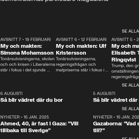
SE ALLA
7
AVSNITT 7
•
19 FEBRUARI
24:30
AVSNITT 6
•
12 FEBRUARI
27:30
AVSNITT 5
•
My och makten:
My och makten: Ulf
My och ma
Simona Mohamsson
Kristersson
Elisabeth
 
Tonårsutvisningarna, skolan 
Tonårsutvisningarna, 
Ringqvist
och och krisen i Liberalerna 
regeringsfrågan och 
Trump, den gr
står i fokus i det sjunde 
matpriserna står i fokus i 
omställningen
avsnittet av ”My och 
det sjätte avsnittet av ”My 
regeringsfråga
makten”. Se när 
och makten”. Se när 
centrum i det 
SE ALLA
Aftonbladets inrikespolitiska 
Aftonbladets inrikespolitiska 
avsnittet av ”
kommentator My 
kommentator My 
6
6 AUGUSTI
1:06
5 AUGUSTI
Makten”. Se nä
Rohwedder ställer 
Rohwedder ställer 
Så blir vädret där du bor
Så blir vädret där
Aftonbladets in
utbildnings- och 
statsminister Ulf Kristersson 
kommentator 
SE ALLA
integrationsminister Simona 
till svars.
Rohwedder stäl
Mohamsson till svars.
Centerpartiets
2
NYHETER
•
16 JAN. 2025
1:01
NYHETER
•
16 JAN. 20
Thand Ring till
Ahmed, 40, är fast i Gaza: ”Vill
Gazaborna: ”Vad s
tillbaka till Sverige”
till?”