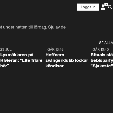
Logga in
under natten till lördag. Sju av de 
SE ALLA
7
23 JULI
2:02
I GÅR 13:46
0:55
I GÅR 10:40
Lyxmäklaren på
Heffners
Rituals sl
Rivieran: "Lite friare
swingerklubb lockar
bebisparf
här"
kändisar
”Sjukaste”