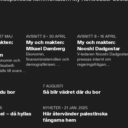
27 MAJ
3:51
AVSNITT 9
•
30 APRIL
24:00
AVSNITT 8
•
16 APRIL
25:1
kten:
My och makten:
My och makten:
Mikael Damberg
Nooshi Dadgostar
on
Ekonomin, 
V-ledaren Nooshi Dadgostar
finansministerrollen och 
pressas internt om 
onomin och 
demografikrisen. 
regeringsfrågan.

lisabeth 
Oppositionen ställs till svars 
I Aftonbladets 
ls till svars 
när Socialdemokraternas 
partiledarutfrågning ”My 
stern gästar 
Mikael Damberg gästar My 
och Makten” sätter hon ner 
My och Makten. 
och Makten. 
foten mot kritikerna:

1:06
7 AUGUSTI
1:0
– Vi ställer upp i val. Ska vi 
 du bor
Så blir vädret där du bor
vara med så sitter vi förstås 
25
1:22
NYHETER
•
21 JAN. 2025
0:5
ael – då hyllas
Här återvänder palestinska
fångarna hem