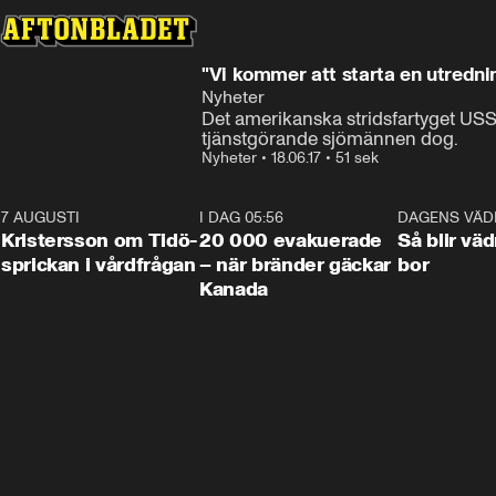
"Vi kommer att starta en utredni
Nyheter
Det amerikanska stridsfartyget USS F
tjänstgörande sjömännen dog.
Nyheter
•
18.06.17
•
51 sek
7 AUGUSTI
0:42
I DAG 05:56
0:38
DAGENS VÄD
Kristersson om Tidö-
20 000 evakuerade
Så blir väd
sprickan i vårdfrågan
– när bränder gäckar
bor
Kanada