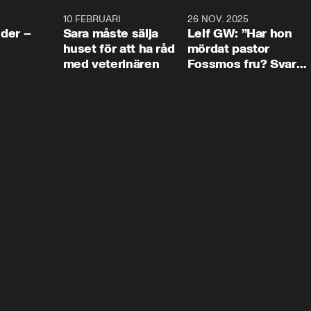
4:24
10 FEBRUARI
4:13
26 NOV. 2025
8:1
der –
Sara måste sälja
Leif GW: ”Har hon
huset för att ha råd
mördat pastor
med veterinären
Fossmos fru? Svar
nej.”