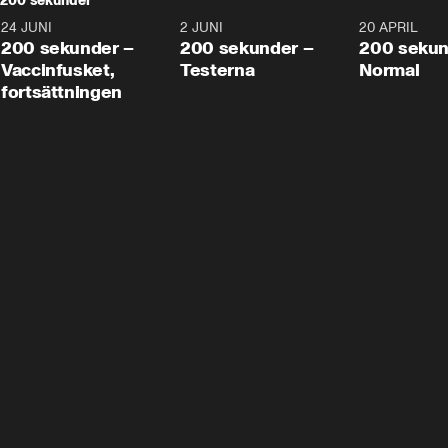
200 sekunder
24 JUNI
5:00
2 JUNI
4:23
20 APRIL
200 sekunder –
200 sekunder –
200 sekun
Vaccinfusket,
Testerna
Normal
fortsättningen