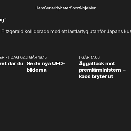
Hem
Serier
Nyheter
Sport
Nöje
Mer
Livsstil
ng"
itzgerald kolliderade med ett lastfartyg utanför Japans kust 
ER
•
I DAG 02:30
1:06
I GÅR 19:15
0:36
I GÅR 17:08
0:3
ret där du
Se de nya UFO-
Äggattack mot
bilderna
premiärministern –
kaos bryter ut