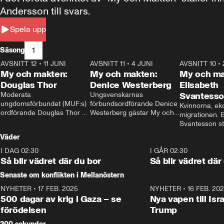
Andersson till svars.
Spela upp
1
Säsong
AVSNITT 12
•
11 JUNI
26:27
AVSNITT 11
•
4 JUNI
23:40
AVSNITT 10
•
My och makten:
My och makten:
My och ma
Douglas Thor
Denice Westerberg
Elisabeth
Moderata 
Ungsvenskarnas 
Svantess
ungdomsförbundet (MUF:s) 
förbundsordförande Denice 
Kvinnorna, ek
ordförande Douglas Thor 
Westerberg gästar My och 
migrationen. E
gästar My och makten. I 
makten. I avsnittet 
Svantesson stäl
avsnittet diskuteras 
diskuteras migrationsfrågan 
när finansmini
Väder
tonårsutvisningarna och hur 
och hur SD ska locka 
Moderaterna ska locka 
kvinnliga väljare. 
I DAG 02:30
1:06
I GÅR 02:30
väljare till valet i höst. 
Så blir vädret där du bor
Så blir vädret där
Senaste om konflikten i Mellanöstern
NYHETER
•
17 FEB. 2025
0:45
NYHETER
•
16 FEB. 20
500 dagar av krig i Gaza – se
Nya vapen till Isr
förödelsen
Trump