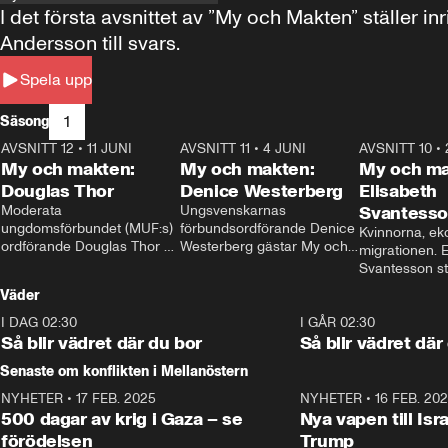
I det första avsnittet av ”My och Makten” ställe
Andersson till svars.
Spela upp
1
Säsong
AVSNITT 12
•
11 JUNI
26:27
AVSNITT 11
•
4 JUNI
23:40
AVSNITT 10
•
My och makten:
My och makten:
My och ma
Douglas Thor
Denice Westerberg
Elisabeth
Moderata 
Ungsvenskarnas 
Svantess
ungdomsförbundet (MUF:s) 
förbundsordförande Denice 
Kvinnorna, ek
ordförande Douglas Thor 
Westerberg gästar My och 
migrationen. E
gästar My och makten. I 
makten. I avsnittet 
Svantesson stäl
avsnittet diskuteras 
diskuteras migrationsfrågan 
när finansmini
Väder
tonårsutvisningarna och hur 
och hur SD ska locka 
Moderaterna ska locka 
kvinnliga väljare. 
I DAG 02:30
1:06
I GÅR 02:30
väljare till valet i höst. 
Så blir vädret där du bor
Så blir vädret där
Senaste om konflikten i Mellanöstern
NYHETER
•
17 FEB. 2025
0:45
NYHETER
•
16 FEB. 20
500 dagar av krig i Gaza – se
Nya vapen till Isr
förödelsen
Trump