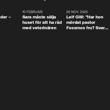
4:24
10 FEBRUARI
4:13
26 NOV. 2025
8:1
der –
Sara måste sälja
Leif GW: ”Har hon
huset för att ha råd
mördat pastor
med veterinären
Fossmos fru? Svar
nej.”