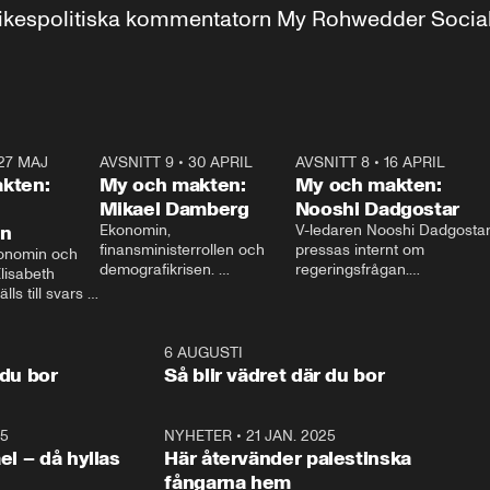
r inrikespolitiska kommentatorn My Rohwedder Soci
27 MAJ
3:51
AVSNITT 9
•
30 APRIL
24:00
AVSNITT 8
•
16 APRIL
25:1
kten:
My och makten:
My och makten:
Mikael Damberg
Nooshi Dadgostar
on
Ekonomin, 
V-ledaren Nooshi Dadgostar
finansministerrollen och 
pressas internt om 
onomin och 
demografikrisen. 
regeringsfrågan.

lisabeth 
Oppositionen ställs till svars 
I Aftonbladets 
ls till svars 
när Socialdemokraternas 
partiledarutfrågning ”My 
stern gästar 
Mikael Damberg gästar My 
och Makten” sätter hon ner 
My och Makten. 
och Makten. 
foten mot kritikerna:

1:06
6 AUGUSTI
1:0
– Vi ställer upp i val. Ska vi 
 du bor
Så blir vädret där du bor
vara med så sitter vi förstås 
25
1:22
NYHETER
•
21 JAN. 2025
0:5
ael – då hyllas
Här återvänder palestinska
fångarna hem