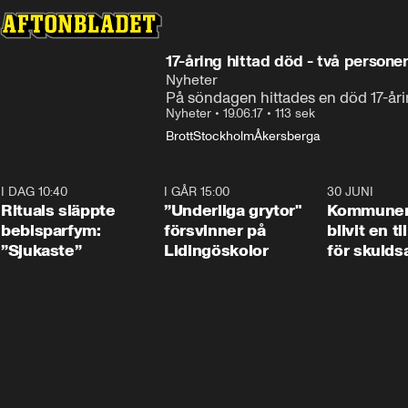
17-åring hittad död - två persone
Nyheter
På söndagen hittades en död 17-årin
Nyheter
•
19.06.17
•
113 sek
Brott
Stockholm
Åkersberga
I DAG 10:40
1:01
I GÅR 15:00
1:07
30 JUNI
Rituals släppte
”Underliga grytor"
Kommune
bebisparfym:
försvinner på
blivit en ti
”Sjukaste”
Lidingöskolor
för skulds