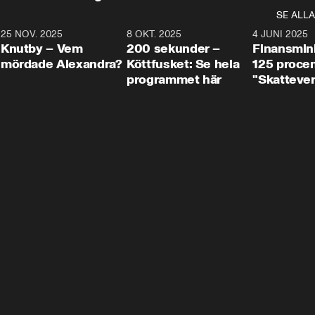
SE ALLA
3
25 NOV. 2025
31:05
8 OKT. 2025
4:29
4 JUNI 2025
Knutby – Vem
200 sekunder –
Finansmin
mördade Alexandra?
Köttfusket: Se hela
125 procent
programmet här
"Skattever
viktig uppg