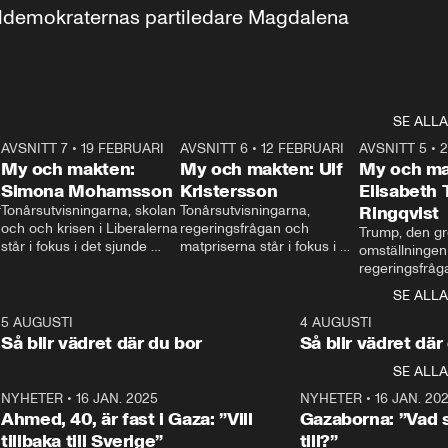
aldemokraternas partiledare Magdalena 
SE ALLA
7
AVSNITT 7
•
19 FEBRUARI
24:30
AVSNITT 6
•
12 FEBRUARI
27:30
AVSNITT 5
•
My och makten:
My och makten: Ulf
My och ma
Simona Mohamsson
Kristersson
Elisabeth
 
Tonårsutvisningarna, skolan 
Tonårsutvisningarna, 
Ringqvist
och och krisen i Liberalerna 
regeringsfrågan och 
Trump, den gr
står i fokus i det sjunde 
matpriserna står i fokus i 
omställningen
avsnittet av ”My och 
det sjätte avsnittet av ”My 
regeringsfråga
makten”. Se när 
och makten”. Se när 
centrum i det 
SE ALLA
Aftonbladets inrikespolitiska 
Aftonbladets inrikespolitiska 
avsnittet av ”
kommentator My 
kommentator My 
6
5 AUGUSTI
1:06
4 AUGUSTI
Makten”. Se nä
Rohwedder ställer 
Rohwedder ställer 
Så blir vädret där du bor
Så blir vädret där
Aftonbladets in
utbildnings- och 
statsminister Ulf Kristersson 
kommentator 
SE ALLA
integrationsminister Simona 
till svars.
Rohwedder stäl
Mohamsson till svars.
Centerpartiets
2
NYHETER
•
16 JAN. 2025
1:01
NYHETER
•
16 JAN. 20
Thand Ring till
Ahmed, 40, är fast i Gaza: ”Vill
Gazaborna: ”Vad s
tillbaka till Sverige”
till?”