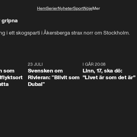
Hem
Serier
Nyheter
Sport
Nöje
Mer
Livsstil
r gripna
g i ett skogsparti i Åkersberga strax norr om Stockholm.
1:24
23 JULI
1:42
I GÅR 20:08
4:3
n som
Svensken om
Linn, 17, ska dö:
llflyktsort
Rivieran: "Blivit som
”Livet är som det är”
atta
Dubai"