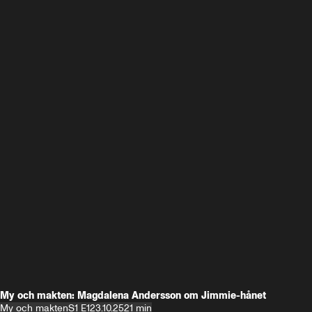
My och makten: Magdalena Andersson om Jimmie-hånet
My och makten
S1 E1
23.10.25
21 min