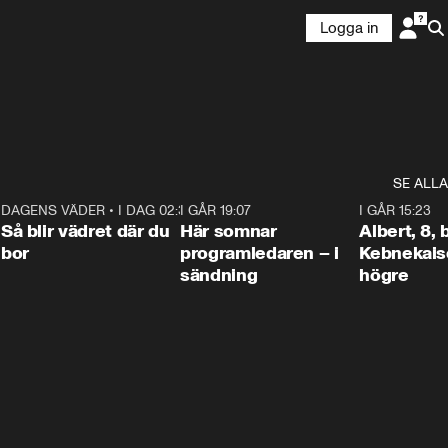
Logga in
SE ALLA
6
DAGENS VÄDER
•
I DAG 02:30
1:06
I GÅR 19:07
0:45
I GÅR 15:23
Så blir vädret där du
Här somnar
Albert, 8,
bor
programledaren – i
Kebnekaise
sändning
högre