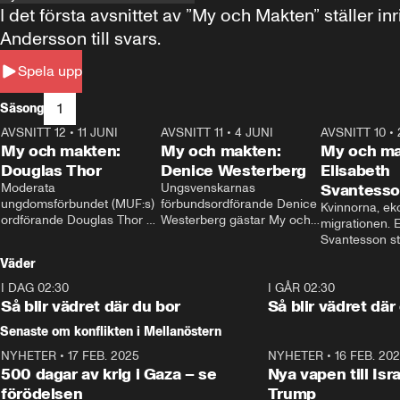
I det första avsnittet av ”My och Makten” ställe
Andersson till svars.
Spela upp
1
Säsong
AVSNITT 12
•
11 JUNI
26:27
AVSNITT 11
•
4 JUNI
23:40
AVSNITT 10
•
My och makten:
My och makten:
My och ma
Douglas Thor
Denice Westerberg
Elisabeth
Moderata 
Ungsvenskarnas 
Svantess
ungdomsförbundet (MUF:s) 
förbundsordförande Denice 
Kvinnorna, ek
ordförande Douglas Thor 
Westerberg gästar My och 
migrationen. E
gästar My och makten. I 
makten. I avsnittet 
Svantesson stäl
avsnittet diskuteras 
diskuteras migrationsfrågan 
när finansmini
Väder
tonårsutvisningarna och hur 
och hur SD ska locka 
Moderaterna ska locka 
kvinnliga väljare. 
I DAG 02:30
1:06
I GÅR 02:30
väljare till valet i höst. 
Så blir vädret där du bor
Så blir vädret där
Senaste om konflikten i Mellanöstern
NYHETER
•
17 FEB. 2025
0:45
NYHETER
•
16 FEB. 20
500 dagar av krig i Gaza – se
Nya vapen till Isr
förödelsen
Trump