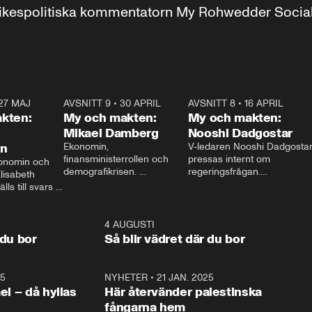
r inrikespolitiska kommentatorn My Rohwedder Soci
27 MAJ
3:51
AVSNITT 9
•
30 APRIL
24:00
AVSNITT 8
•
16 APRIL
25:1
kten:
My och makten:
My och makten:
Mikael Damberg
Nooshi Dadgostar
on
Ekonomin, 
V-ledaren Nooshi Dadgostar
finansministerrollen och 
pressas internt om 
onomin och 
demografikrisen. 
regeringsfrågan.

lisabeth 
Oppositionen ställs till svars 
I Aftonbladets 
ls till svars 
när Socialdemokraternas 
partiledarutfrågning ”My 
stern gästar 
Mikael Damberg gästar My 
och Makten” sätter hon ner 
My och Makten. 
och Makten. 
foten mot kritikerna:

1:06
4 AUGUSTI
1:0
– Vi ställer upp i val. Ska vi 
 du bor
Så blir vädret där du bor
vara med så sitter vi förstås 
25
1:22
NYHETER
•
21 JAN. 2025
0:5
ael – då hyllas
Här återvänder palestinska
fångarna hem