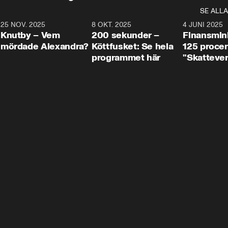
SE ALLA
3
25 NOV. 2025
31:05
8 OKT. 2025
4:29
4 JUNI 2025
Knutby – Vem
200 sekunder –
Finansmin
mördade Alexandra?
Köttfusket: Se hela
125 procent
programmet här
"Skattever
viktig uppg