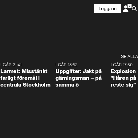
Logga in
SE ALLA
:30
6
I GÅR 21:41
0:35
I GÅR 18:52
0:33
I GÅR 17:50
Larmet: Misstänkt
Uppgifter: Jakt på
Explosion 
farligt föremål i
gärningsman – på
”Håren på
centrala Stockholm
samma ö
reste sig”