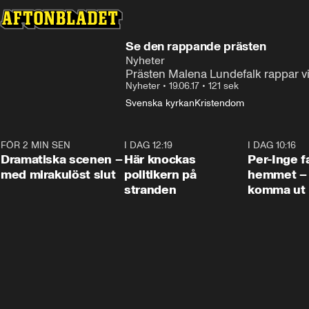
Se den rappande prästen
Nyheter
Prästen Malena Lundefalk rappar v
Nyheter
•
19.06.17
•
121 sek
Svenska kyrkan
Kristendom
FÖR 2 MIN SEN
0:42
I DAG 12:19
0:45
I DAG 10:16
Dramatiska scenen –
Här knockas
Per-Inge fa
med mirakulöst slut
politikern på
hemmet – 
stranden
komma ut