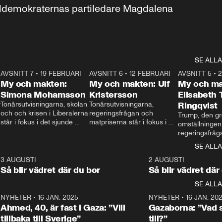
aldemokraternas partiledare Magdalena 
SE ALLA
7
AVSNITT 7
•
19 FEBRUARI
24:30
AVSNITT 6
•
12 FEBRUARI
27:30
AVSNITT 5
•
My och makten:
My och makten: Ulf
My och ma
Simona Mohamsson
Kristersson
Elisabeth
 
Tonårsutvisningarna, skolan 
Tonårsutvisningarna, 
Ringqvist
och och krisen i Liberalerna 
regeringsfrågan och 
Trump, den gr
står i fokus i det sjunde 
matpriserna står i fokus i 
omställningen
avsnittet av ”My och 
det sjätte avsnittet av ”My 
regeringsfråga
makten”. Se när 
och makten”. Se när 
centrum i det 
SE ALLA
Aftonbladets inrikespolitiska 
Aftonbladets inrikespolitiska 
avsnittet av ”
kommentator My 
kommentator My 
6
3 AUGUSTI
1:06
2 AUGUSTI
Makten”. Se nä
Rohwedder ställer 
Rohwedder ställer 
Så blir vädret där du bor
Så blir vädret där
Aftonbladets in
utbildnings- och 
statsminister Ulf Kristersson 
kommentator 
SE ALLA
integrationsminister Simona 
till svars.
Rohwedder stäl
Mohamsson till svars.
Centerpartiets
2
NYHETER
•
16 JAN. 2025
1:01
NYHETER
•
16 JAN. 20
Thand Ring till
Ahmed, 40, är fast i Gaza: ”Vill
Gazaborna: ”Vad s
tillbaka till Sverige”
till?”