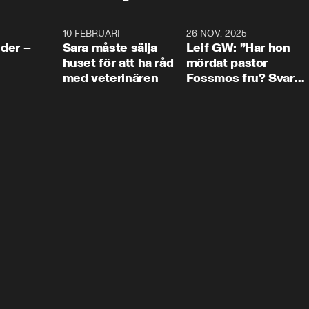
4:24
10 FEBRUARI
4:13
26 NOV. 2025
8:1
der –
Sara måste sälja
Leif GW: ”Har hon
huset för att ha råd
mördat pastor
med veterinären
Fossmos fru? Svar
nej.”