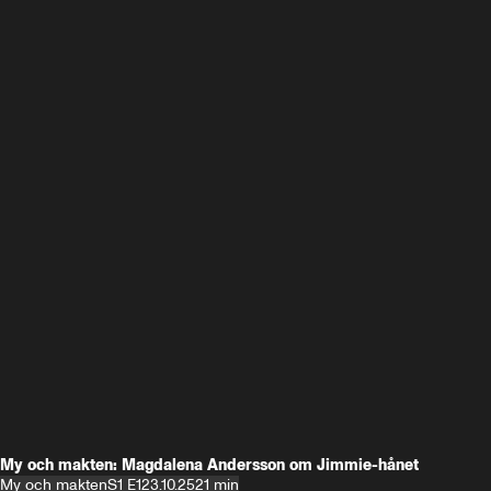
My och makten: Magdalena Andersson om Jimmie-hånet
My och makten
S1 E1
23.10.25
21 min