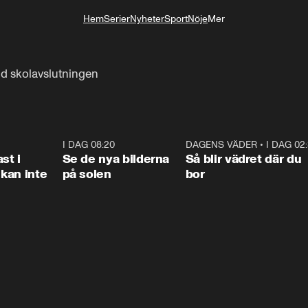
Hem
Serier
Nyheter
Sport
Nöje
Mer
Livsstil
id skolavslutningen
1:26
I DAG 08:20
0:31
DAGENS VÄDER
•
I DAG 02
1:0
st i
Se de nya bilderna
Så blir vädret där du
kan inte
på solen
bor