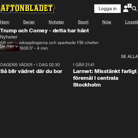
Logga in
Hem
Serier
Nyheter
Sport
Nöje
Livsstil
Trump och Comey - detta har hänt
Nyheter
Allt om rysskopplingarna och sparkade FBI-chefen
Se mer
Nyheter
•
19.06.17
•
4 min
SE ALLA
DAGENS VÄDER
•
I DAG 02:30
1:06
I GÅR 21:41
Så blir vädret där du bor
Larmet: Misstänkt farligt
föremål i centrala
Stockholm