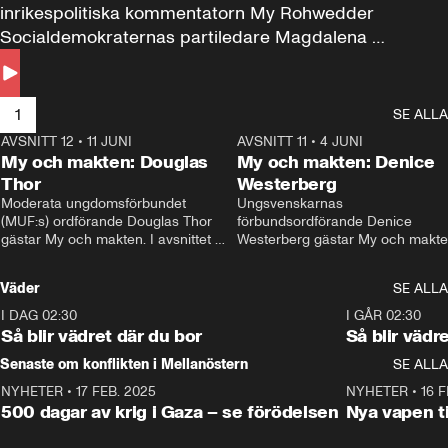
inrikespolitiska kommentatorn My Rohwedder 
Socialdemokraternas partiledare Magdalena 
Andersson till svars.
1
SE ALLA
AVSNITT 12
•
11 JUNI
26:27
AVSNITT 11
•
4 JUNI
2
My och makten: Douglas
My och makten: Denice
Thor
Westerberg
Moderata ungdomsförbundet 
Ungsvenskarnas 
(MUF:s) ordförande Douglas Thor 
förbundsordförande Denice 
gästar My och makten. I avsnittet 
Westerberg gästar My och makten.
diskuteras tonårsutvisningarna och 
avsnittet diskuteras migrationsfrå
hur Moderaterna ska locka väljare till 
och hur SD ska locka kvinnliga 
Väder
SE ALLA
valet i höst. 
väljare. 
I DAG 02:30
1:06
I GÅR 02:30
Så blir vädret där du bor
Så blir vädr
Senaste om konflikten i Mellanöstern
SE ALLA
NYHETER
•
17 FEB. 2025
0:45
NYHETER
•
16 F
500 dagar av krig i Gaza – se förödelsen
Nya vapen ti