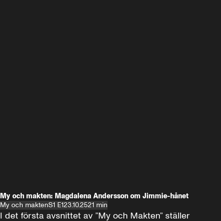
My och makten: Magdalena Andersson om Jimmie-hånet
My och makten
S1 E1
23.10.25
21 min
I det första avsnittet av ”My och Makten” ställer 