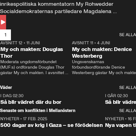
inrikespolitiska kommentatorn My Rohwedder 
Socialdemokraternas partiledare Magdalena 
Andersson till svars.
1
SE ALLA
AVSNITT 12
•
11 JUNI
26:27
AVSNITT 11
•
4 JUNI
2
My och makten: Douglas
My och makten: Denice
Thor
Westerberg
Moderata ungdomsförbundet 
Ungsvenskarnas 
(MUF:s) ordförande Douglas Thor 
förbundsordförande Denice 
gästar My och makten. I avsnittet 
Westerberg gästar My och makten.
diskuteras tonårsutvisningarna och 
avsnittet diskuteras migrationsfrå
hur Moderaterna ska locka väljare till 
och hur SD ska locka kvinnliga 
Väder
SE ALLA
valet i höst. 
väljare. 
I DAG 02:30
1:06
I GÅR 02:30
Så blir vädret där du bor
Så blir vädr
Senaste om konflikten i Mellanöstern
SE ALLA
NYHETER
•
17 FEB. 2025
0:45
NYHETER
•
16 F
500 dagar av krig i Gaza – se förödelsen
Nya vapen ti