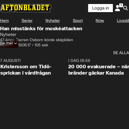
Logga in
Hem
Serier
Nyheter
Sport
Nöje
Livsstil
Han misstänks för moskéattacken
Nyheter
47-åriga Darren Osborn körde skåpbilen
Se mer
Nyheter
•
19.06.17
•
105 sek
SE ALLA
7 AUGUSTI
0:42
I DAG 05:56
Kristersson om Tidö-
20 000 evakuerade – nä
sprickan i vårdfrågan
bränder gäckar Kanada