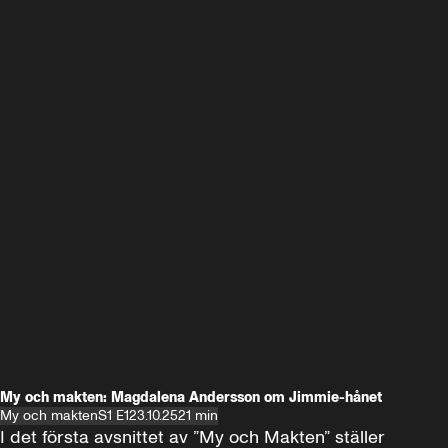
My och makten: Magdalena Andersson om Jimmie-hånet
My och makten
S1 E1
23.10.25
21 min
I det första avsnittet av ”My och Makten” ställer 