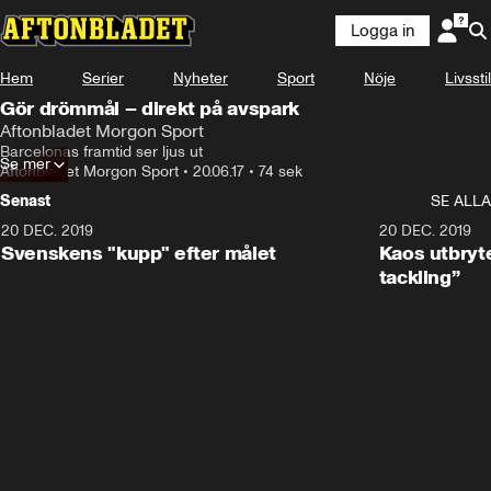
Logga in
Hem
Serier
Nyheter
Sport
Nöje
Livsstil
Gör drömmål – direkt på avspark
Aftonbladet Morgon Sport
Barcelonas framtid ser ljus ut
Se mer
Aftonbladet Morgon Sport
•
20.06.17
•
74 sek
Senast
SE ALLA
20 DEC. 2019
0:44
20 DEC. 2019
Svenskens "kupp" efter målet
Kaos utbryte
tackling”