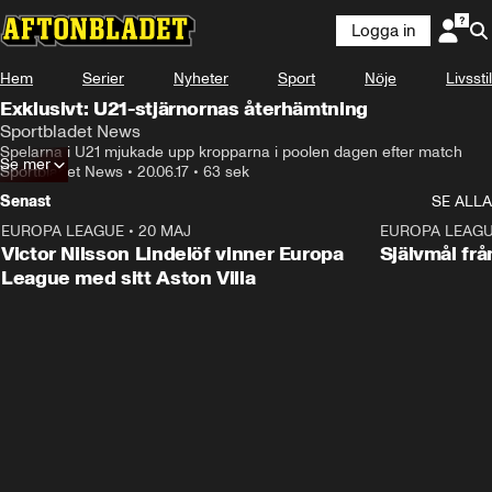
Logga in
Hem
Serier
Nyheter
Sport
Nöje
Livsstil
Exklusivt: U21-stjärnornas återhämtning
Sportbladet News
Spelarna i U21 mjukade upp kropparna i poolen dagen efter match
Se mer
Sportbladet News
•
20.06.17
•
63 sek
Senast
SE ALLA
EUROPA LEAGUE
•
20 MAJ
1:32
EUROPA LEAG
Victor Nilsson Lindelöf vinner Europa
Självmål frå
League med sitt Aston Villa