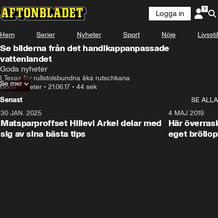
Logga in
Hem
Serier
Nyheter
Sport
Nöje
Livsstil
Se bilderna från det handikappanpassade
vattenlandet
Goda nyheter
I Texas får rullstolsbundna åka rutschkana
Se mer
Goda nyheter
•
21.06.17
•
44 sek
Senast
SE ALLA
30 JAN. 2025
0:59
4 MAJ 2019
Matsparproffset Hillevi Arkel delar med
Här överrask
sig av sina bästa tips
eget bröllop