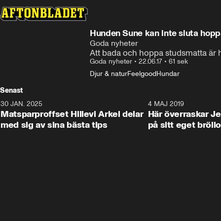
Hunden Sune kan inte sluta hopp
Goda nyheter
Att bada och hoppa studsmatta är h
Goda nyheter
•
22.06.17
•
61 sek
Djur & natur
Feelgood
Hundar
Senast
30 JAN. 2025
0:59
4 MAJ 2019
Matsparproffset Hillevi Arkel delar
Här överraskar Je
med sig av sina bästa tips
på sitt eget bröll