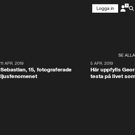
Logga in
SE ALLA
0
11 APR. 2019
0:45
5 APR. 2019
Sebastian, 15, fotograferade
Här uppfylls Geor
ljusfenomenet
testa på livet so