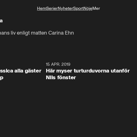
Hem
Serier
Nyheter
Sport
Nöje
Mer
Livsstil
a
ans liv enligt matten Carina Ehn
0:44
15 APR. 2019
0:4
ssica alla gäster
Här myser turturduvorna utanför
op
Nils fönster