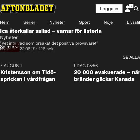
Logga in
Hem
Serier
Nyheter
Sport
Nöje
Livsstil
Ica återkallar sallad – varnar för listeria
Nyheter
"Vet inte vad som orsakat det positiva provsvaret"
Se mer
Nyheter
•
22.06.17
•
126 sek
SE ALLA
7 AUGUSTI
0:42
I DAG 05:56
Kristersson om Tidö-
20 000 evakuerade – nä
sprickan i vårdfrågan
bränder gäckar Kanada