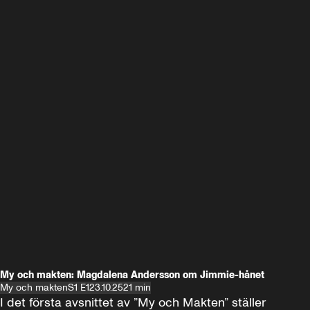
My och makten: Magdalena Andersson om Jimmie-hånet
My och makten
S1 E1
23.10.25
21 min
I det första avsnittet av ”My och Makten” ställer 