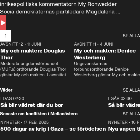
inrikespolitiska kommentatorn My Rohwedder 
Socialdemokraternas partiledare Magdalena 
Andersson till svars.
1
SE ALLA
AVSNITT 12
•
11 JUNI
26:27
AVSNITT 11
•
4 JUNI
2
My och makten: Douglas
My och makten: Denice
Thor
Westerberg
Moderata ungdomsförbundet 
Ungsvenskarnas 
(MUF:s) ordförande Douglas Thor 
förbundsordförande Denice 
gästar My och makten. I avsnittet 
Westerberg gästar My och makten.
diskuteras tonårsutvisningarna och 
avsnittet diskuteras migrationsfrå
hur Moderaterna ska locka väljare till 
och hur SD ska locka kvinnliga 
Väder
SE ALLA
valet i höst. 
väljare. 
I DAG 02:30
1:06
I GÅR 02:30
Så blir vädret där du bor
Så blir vädr
Senaste om konflikten i Mellanöstern
SE ALLA
NYHETER
•
17 FEB. 2025
0:45
NYHETER
•
16 F
500 dagar av krig i Gaza – se förödelsen
Nya vapen ti