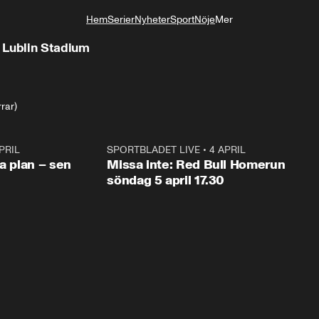
Hem
Serier
Nyheter
Sport
Nöje
Mer
Livsstil
 Lublin Stadium
rrar)
PRIL
1:03
SPORTBLADET LIVE
•
4 APRIL
1:0
va plan – sen
Missa inte: Red Bull Homerun
söndag 5 april 17.30