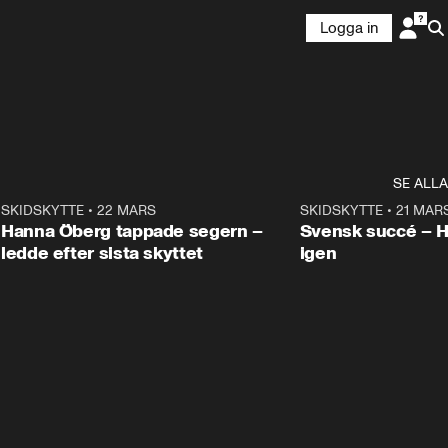
Logga in
SE ALLA
9
SKIDSKYTTE
•
22 MARS
0:55
SKIDSKYTTE
•
21 MAR
Hanna Öberg tappade segern –
Svensk succé – 
ledde efter sista skyttet
igen