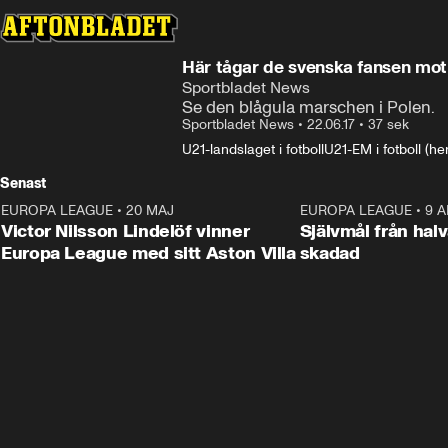
Här tågar de svenska fansen mot
Sportbladet News
Se den blågula marschen i Polen.
Sportbladet News
•
22.06.17
•
37 sek
U21-landslaget i fotboll
U21-EM i fotboll (he
Senast
EUROPA LEAGUE
•
20 MAJ
1:32
EUROPA LEAGUE
•
9 A
Victor Nilsson Lindelöf vinner
Självmål från hal
Europa League med sitt Aston Villa
skadad