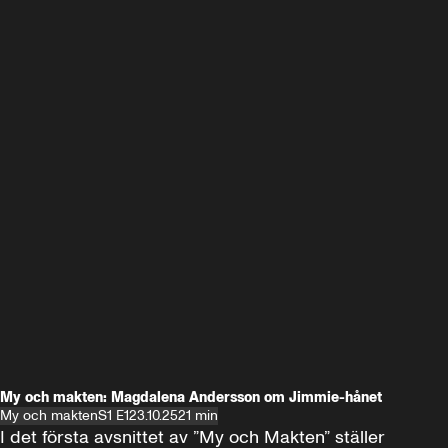
My och makten: Magdalena Andersson om Jimmie-hånet
My och makten
S1 E1
23.10.25
21 min
I det första avsnittet av ”My och Makten” ställer 