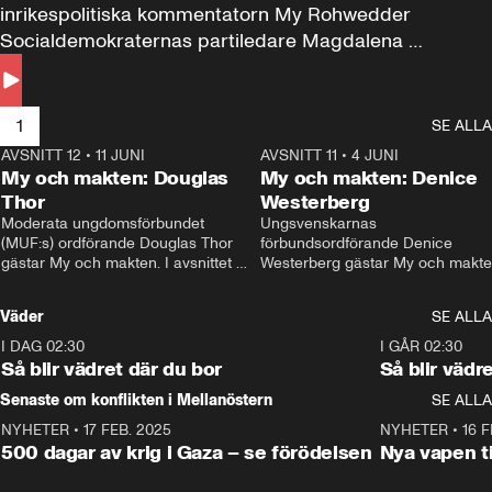
inrikespolitiska kommentatorn My Rohwedder 
Socialdemokraternas partiledare Magdalena 
Andersson till svars.
1
SE ALLA
AVSNITT 12
•
11 JUNI
26:27
AVSNITT 11
•
4 JUNI
2
My och makten: Douglas
My och makten: Denice
Thor
Westerberg
Moderata ungdomsförbundet 
Ungsvenskarnas 
(MUF:s) ordförande Douglas Thor 
förbundsordförande Denice 
gästar My och makten. I avsnittet 
Westerberg gästar My och makten.
diskuteras tonårsutvisningarna och 
avsnittet diskuteras migrationsfrå
hur Moderaterna ska locka väljare till 
och hur SD ska locka kvinnliga 
Väder
SE ALLA
valet i höst. 
väljare. 
I DAG 02:30
1:06
I GÅR 02:30
Så blir vädret där du bor
Så blir vädr
Senaste om konflikten i Mellanöstern
SE ALLA
NYHETER
•
17 FEB. 2025
0:45
NYHETER
•
16 F
500 dagar av krig i Gaza – se förödelsen
Nya vapen ti