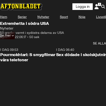
Logga in
Hem
Serier
Nyheter
Sport
Nöje
Livsstil
Extremhetta i södra USA
Nyheter
50 grader varmt i sydöstra delarna av USA
Se mer
Nyheter
•
22.06.17
•
50 sek
SE ALLA
I DAG 09:53
1:36
I DAG 06:40
Pourmokhtari: S smygfilmar
Sex dödade i skolskjutni
våra telefoner