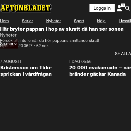
Logga in
Hem
Serier
Nyheter
Sport
Nöje
Livsstil
Här bryter pappan i hop av skratt då han ser sonen
Nyheter
Försök att inte le när du hör pappans smittande skratt
Se mer
Nyheter
•
23.06.17
•
62 sek
SE ALLA
7 AUGUSTI
0:42
I DAG 05:56
Kristersson om Tidö-
20 000 evakuerade – nä
sprickan i vårdfrågan
bränder gäckar Kanada