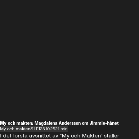
My och makten: Magdalena Andersson om Jimmie-hånet
My och makten
S1 E1
23.10.25
21 min
I det första avsnittet av ”My och Makten” ställer 