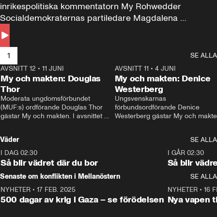
inrikespolitiska kommentatorn My Rohwedder 
Socialdemokraternas partiledare Magdalena 
Andersson till svars.
1
SE ALLA
AVSNITT 12
•
11 JUNI
26:27
AVSNITT 11
•
4 JUNI
2
My och makten: Douglas
My och makten: Denice
Thor
Westerberg
Moderata ungdomsförbundet 
Ungsvenskarnas 
(MUF:s) ordförande Douglas Thor 
förbundsordförande Denice 
gästar My och makten. I avsnittet 
Westerberg gästar My och makten.
diskuteras tonårsutvisningarna och 
avsnittet diskuteras migrationsfrå
hur Moderaterna ska locka väljare till 
och hur SD ska locka kvinnliga 
Väder
SE ALLA
valet i höst. 
väljare. 
I DAG 02:30
1:06
I GÅR 02:30
Så blir vädret där du bor
Så blir vädr
Senaste om konflikten i Mellanöstern
SE ALLA
NYHETER
•
17 FEB. 2025
0:45
NYHETER
•
16 F
500 dagar av krig i Gaza – se förödelsen
Nya vapen ti