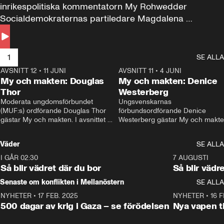
inrikespolitiska kommentatorn My Rohwedder 
Socialdemokraternas partiledare Magdalena 
Andersson till svars.
1
SE ALLA
AVSNITT 12
•
11 JUNI
26:27
AVSNITT 11
•
4 JUNI
2
My och makten: Douglas
My och makten: Denice
Thor
Westerberg
Moderata ungdomsförbundet 
Ungsvenskarnas 
(MUF:s) ordförande Douglas Thor 
förbundsordförande Denice 
gästar My och makten. I avsnittet 
Westerberg gästar My och makten.
diskuteras tonårsutvisningarna och 
avsnittet diskuteras migrationsfrå
hur Moderaterna ska locka väljare till 
och hur SD ska locka kvinnliga 
Väder
SE ALLA
valet i höst. 
väljare. 
I GÅR 02:30
1:06
7 AUGUSTI
Så blir vädret där du bor
Så blir vädr
Senaste om konflikten i Mellanöstern
SE ALLA
NYHETER
•
17 FEB. 2025
0:45
NYHETER
•
16 F
500 dagar av krig i Gaza – se förödelsen
Nya vapen ti