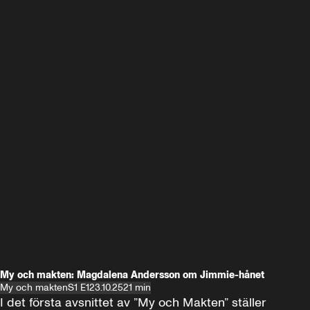
My och makten: Magdalena Andersson om Jimmie-hånet
My och makten
S1 E1
23.10.25
21 min
I det första avsnittet av ”My och Makten” ställer 