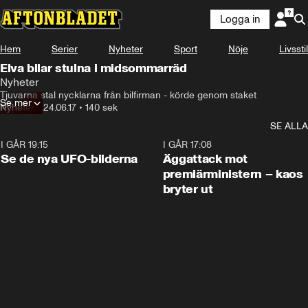
Logga in
Hem
Serier
Nyheter
Sport
Nöje
Livsstil
Elva bilar stulna i midsommarräd
Nyheter
Tjuvarna stal nycklarna från bilfirman - körde genom staket
Se mer
Nyheter
•
24.06.17
•
140 sek
SE ALLA
I GÅR 19:15
0:36
I GÅR 17:08
Se de nya UFO-bilderna
Äggattack mot
premiärministern – kaos
bryter ut