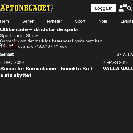
Logga in
Hem
Serier
Nyheter
Sport
Nöje
Livsstil
Utklassade – då slutar de spela
Sportbladet Show
Garpenlöv om det märkliga beteendet i ryska matchen
Se mer
Sportbladet Show
•
18.07.16
•
171 sek
Senast
SE ALLA
5 DEC. 2020
1:01
2 MARS 2019
Succé för Samuelsson - knäckte Bö i
VALLA VALLA:
sista skyttet