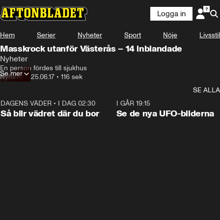
Logga in
Hem
Serier
Nyheter
Sport
Nöje
Livsstil
Masskrock utanför Västerås – 14 inblandade
Nyheter
En person fördes till sjukhus
Se mer
Nyheter
•
25.06.17
•
116 sek
SE ALLA
DAGENS VÄDER
•
I DAG 02:30
1:06
I GÅR 19:15
Så blir vädret där du bor
Se de nya UFO-bilderna