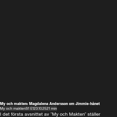
My och makten: Magdalena Andersson om Jimmie-hånet
My och makten
S1 E1
23.10.25
21 min
I det första avsnittet av ”My och Makten” ställer 