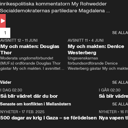
inrikespolitiska kommentatorn My Rohwedder 
Socialdemokraternas partiledare Magdalena 
Andersson till svars.
1
SE ALLA
AVSNITT 12
•
11 JUNI
26:27
AVSNITT 11
•
4 JUNI
2
My och makten: Douglas
My och makten: Denice
Thor
Westerberg
Moderata ungdomsförbundet 
Ungsvenskarnas 
(MUF:s) ordförande Douglas Thor 
förbundsordförande Denice 
gästar My och makten. I avsnittet 
Westerberg gästar My och makten.
diskuteras tonårsutvisningarna och 
avsnittet diskuteras migrationsfrå
hur Moderaterna ska locka väljare till 
och hur SD ska locka kvinnliga 
Väder
SE ALLA
valet i höst. 
väljare. 
I DAG 02:30
1:06
I GÅR 02:30
Så blir vädret där du bor
Så blir vädr
Senaste om konflikten i Mellanöstern
SE ALLA
NYHETER
•
17 FEB. 2025
0:45
NYHETER
•
16 F
500 dagar av krig i Gaza – se förödelsen
Nya vapen ti