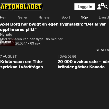
Logga in
Hem
Serier
Nyheter
Sport
Nöje
Livsstil
Axel Borg har byggt en egen flygmaskin: “Det är var
uppfinnares plikt”
Nyheter
Med drönaren kan han flyga i tio minuter.
Se mer
Nyheter
•
26.06.17
•
63 sek
SE ALLA
7 AUGUSTI
0:42
I DAG 05:56
Kristersson om Tidö-
20 000 evakuerade – nä
sprickan i vårdfrågan
bränder gäckar Kanada