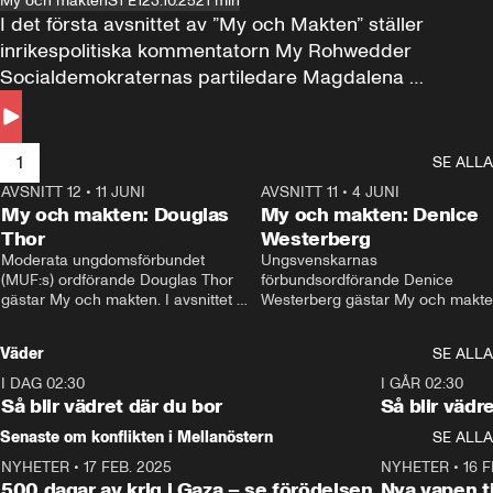
My och makten
S1 E1
23.10.25
21 min
I det första avsnittet av ”My och Makten” ställer 
inrikespolitiska kommentatorn My Rohwedder 
Socialdemokraternas partiledare Magdalena 
Andersson till svars.
1
SE ALLA
AVSNITT 12
•
11 JUNI
26:27
AVSNITT 11
•
4 JUNI
2
My och makten: Douglas
My och makten: Denice
Thor
Westerberg
Moderata ungdomsförbundet 
Ungsvenskarnas 
(MUF:s) ordförande Douglas Thor 
förbundsordförande Denice 
gästar My och makten. I avsnittet 
Westerberg gästar My och makten.
diskuteras tonårsutvisningarna och 
avsnittet diskuteras migrationsfrå
hur Moderaterna ska locka väljare till 
och hur SD ska locka kvinnliga 
Väder
SE ALLA
valet i höst. 
väljare. 
I DAG 02:30
1:06
I GÅR 02:30
Så blir vädret där du bor
Så blir vädr
Senaste om konflikten i Mellanöstern
SE ALLA
NYHETER
•
17 FEB. 2025
0:45
NYHETER
•
16 F
500 dagar av krig i Gaza – se förödelsen
Nya vapen ti