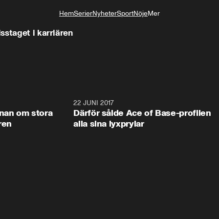
Hem
Serier
Nyheter
Sport
Nöje
Mer
Livsstil
sstaget i karriären
13:00
22 JUNI 2017
13:0
rnan om stora
Därför sålde Ace of Base-profilen
ren
alla sina lyxprylar