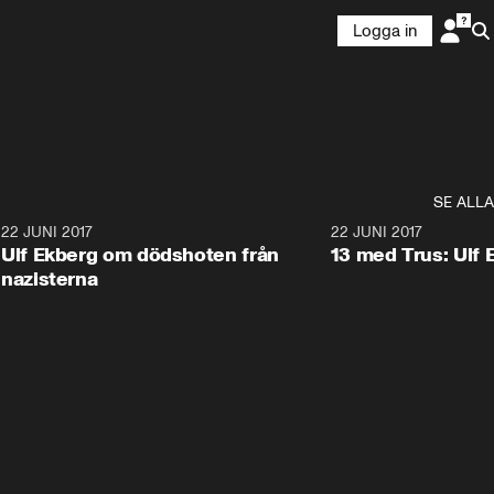
Logga in
SE ALLA
0
22 JUNI 2017
13:00
22 JUNI 2017
Ulf Ekberg om dödshoten från
13 med Trus: Ulf 
nazisterna