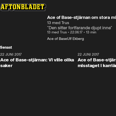
Ace of Base-stjärnan om stora mi
13 med Trus
”Den sitter fortfarande djupt inne”
13 med Trus
•
22.06.17
•
13 min
Ace of Base
Ulf Ekberg
Senast
22 JUNI 2017
13:00
22 JUNI 2017
Ace of Base-stjärnan: Vi ville olika
Ace of Base-stjä
saker
misstaget i karriä