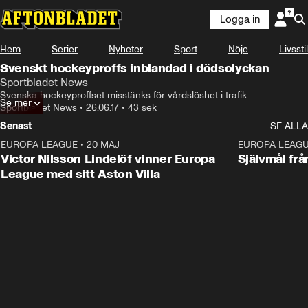
Logga in
Hem
Serier
Nyheter
Sport
Nöje
Livsstil
Svenskt hockeyproffs inblandad i dödsolyckan
Sportbladet News
Svenska hockeyproffset misstänks för vårdslöshet i trafik
Se mer
Sportbladet News
•
26.06.17
•
43 sek
Senast
SE ALLA
EUROPA LEAGUE
•
20 MAJ
1:32
EUROPA LEAG
Victor Nilsson Lindelöf vinner Europa
Självmål frå
League med sitt Aston Villa