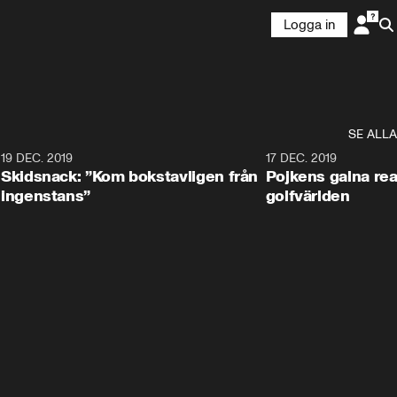
Logga in
SE ALLA
8
19 DEC. 2019
17 DEC. 2019
Skidsnack: ”Kom bokstavligen från
Pojkens galna rea
ingenstans”
golfvärlden