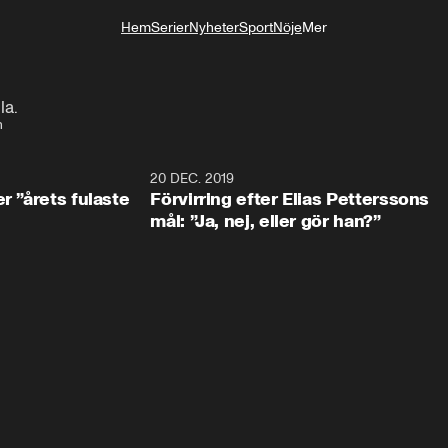
Hem
Serier
Nyheter
Sport
Nöje
Mer
Livsstil
la.
n
0:49
20 DEC. 2019
1:0
r ”årets fulaste
Förvirring efter Elias Petterssons
mål: ”Ja, nej, eller gör han?”