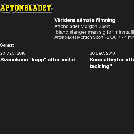
Världens sämsta filmning
Aftonbladet Morgon Sport
Ibland slänger man sig för minsta lil
Aftonbladet Morgon Sport
•
27.06.17
•
4 mi
Senast
20 DEC. 2019
0:44
20 DEC. 2019
Svenskens "kupp" efter målet
Kaos utbryter efte
tackling”