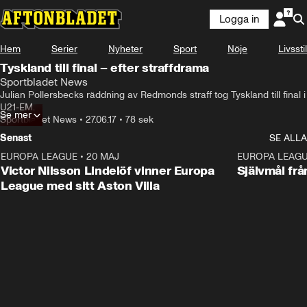
Logga in
Hem
Serier
Nyheter
Sport
Nöje
Livsstil
Tyskland till final – efter straffdrama
Sportbladet News
Julian Pollersbecks räddning av Redmonds straff tog Tyskland till final i 
U21-EM.
Se mer
Sportbladet News
•
27.06.17
•
78 sek
Senast
SE ALLA
EUROPA LEAGUE
•
20 MAJ
1:32
EUROPA LEAG
Victor Nilsson Lindelöf vinner Europa
Självmål frå
League med sitt Aston Villa