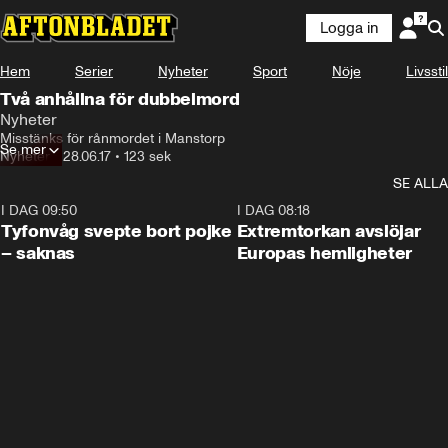
Logga in
Hem
Serier
Nyheter
Sport
Nöje
Livsstil
Två anhållna för dubbelmord
Nyheter
Misstänks för rånmordet i Manstorp
Se mer
Nyheter
•
28.06.17
•
123 sek
SE ALLA
I DAG 09:50
0:53
I DAG 08:18
Tyfonvåg svepte bort pojke
Extremtorkan avslöjar
– saknas
Europas hemligheter