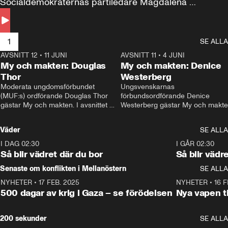
Socialdemokraternas partiledare Magdalena 
Andersson till svars.
1
SE ALLA
AVSNITT 12
•
11 JUNI
26:27
AVSNITT 11
•
4 JUNI
2
My och makten: Douglas
My och makten: Denice
Thor
Westerberg
Moderata ungdomsförbundet 
Ungsvenskarnas 
(MUF:s) ordförande Douglas Thor 
förbundsordförande Denice 
gästar My och makten. I avsnittet 
Westerberg gästar My och makten.
diskuteras tonårsutvisningarna och 
avsnittet diskuteras migrationsfrå
hur Moderaterna ska locka väljare till 
och hur SD ska locka kvinnliga 
Väder
SE ALLA
valet i höst. 
väljare. 
I DAG 02:30
1:06
I GÅR 02:30
Så blir vädret där du bor
Så blir vädr
Senaste om konflikten i Mellanöstern
SE ALLA
NYHETER
•
17 FEB. 2025
0:45
NYHETER
•
16 F
500 dagar av krig i Gaza – se förödelsen
Nya vapen ti
200 sekunder
SE ALLA