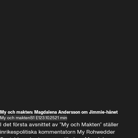
My och makten: Magdalena Andersson om Jimmie-hånet
My och makten
S1 E1
23.10.25
21 min
I det första avsnittet av ”My och Makten” ställer 
inrikespolitiska kommentatorn My Rohwedder 