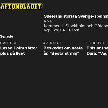
Sheerans största Sverige-spelning
Nöje
Kommer till Stockholm och Göteb
Nöje
•
28.06.17
•
40 sek
Senaste
6 AUGUSTI
1:04
4 AUGUSTI
0:24
3 AUGUSTI
Lasse Holm sätter
Beskedet om nästa
This or th
plus på livet
år: ”Bestämt mig”
Dara: ”Väg