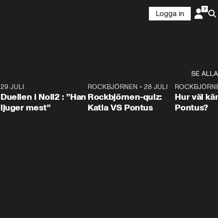
Logga in
SE ALLA
9
29 JULI
0:47
ROCKBJÖRNEN
•
28 JULI
0:15
ROCKBJÖRN
Duellen i Noll2 : ”Han
Rockbjörnen-quiz:
Hur väl kä
ljuger mest”
Katia VS Pontus
Pontus?