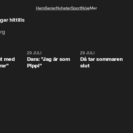
Hem
Serier
Nyheter
Sport
Nöje
Mer
Livsstil
ar hittills
org
1:02
29 JULI
0:41
29 JULI
0:3
at med
Dara: ”Jag är som
Då tar sommaren
rar”
Pippi”
slut