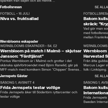
sparken från Bajen och att Henrik 
Rydström tar över
Fotbollsresan
SE ALLA
FOTBOLL
•
16 JULI
0:44
FOTBOLLSRES
Niva vs. fruktsallad
Bakom kulis
skräck: ”Kry
Vad gör man som
med fotbollsres
Wernblooms eskapader
WERNBLOOMS ESKAPADER
•
S4, E2
38:23
WERNBLOOMS 
Wernbloom på match i Malmö – skjutsar
Wernbloom 
Jansson: ”Färdtjänst”
Harvestad 
Pontus Wernbloom är i Malmö och grottar i det 
Från åtta gubbar 
skånska självförtroendet med Björn Ranelid, går på 
Marcus Lager sta
MFF-match med komikern Simon ”Chippen” Svensson 
folk i Linköping
och hjälper skadade stjärnbacken Pontus Jansson 
och Wernbloom kl
Jernspets Gästar
SE ALLA
hem. 
SÄSONG 1, AVSNITT 4
13:37
SÄSONG 1, AVS
Frida Jernspets testar voltige
Bakom kuli
Frida Jernspets åker till Södertörn ryttarcenter och 
Internation
testar voltige
Frida Jernspets 
Sweden Interna