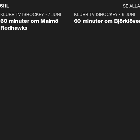
SHL
SE ALLA
KLUBB-TV ISHOCKEY
•
7 JUNI
1:02:53
KLUBB-TV ISHOCKEY
•
6 JUNI
1:0
Plus
60 minuter om Malmö
60 minuter om Björklöve
Redhawks