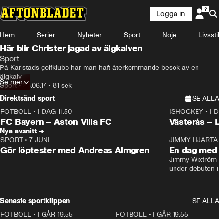
Logga in
Hem
Serier
Nyheter
Sport
Nöje
Livsstil
Här blir Christer jagad av älgkalven
Sport
På Karlstads golfklubb har man haft återkommande besök av en 
älgkalv
Se mer
Sport
•
28.06.17
•
81 sek
Direktsänd sport
SE ALLA
FOTBOLL
•
I DAG 11:50
ISHOCKEY
•
I 
Plus
Plus
FC Bayern – Aston Villa FC
Västerås – 
Nya avsnitt →
SPORT
•
7 JUNI
16:36
JIMMY HJÄRTA
Gör löptester med Andreas Almgren
En dag med 
Jimmy Wixtröm 
under debuten i
Senaste sportklippen
SE ALLA
FOTBOLL
•
I GÅR 19:55
0:29
FOTBOLL
•
I GÅR 19:55