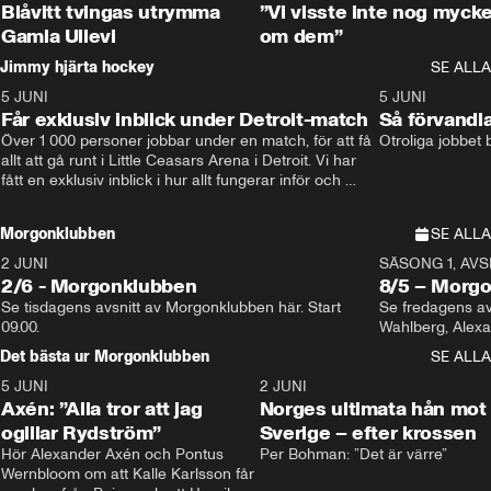
Blåvitt tvingas utrymma
”Vi visste inte nog mycke
Gamla Ullevi
om dem”
Jimmy hjärta hockey
SE ALLA
5 JUNI
11:14
5 JUNI
Får exklusiv inblick under Detroit-match
Så förvandl
Över 1 000 personer jobbar under en match, för att få 
Otroliga jobbet
allt att gå runt i Little Ceasars Arena i Detroit. Vi har 
fått en exklusiv inblick i hur allt fungerar inför och 
under match i världens bästa hockeyliga
Morgonklubben
SE ALLA
2 JUNI
SÄSONG 1, AVSN
2/6 - Morgonklubben
8/5 – Morg
Se tisdagens avsnitt av Morgonklubben här. Start 
Se fredagens av
09.00. 
Det bästa ur Morgonklubben
SE ALLA
5 JUNI
0:44
2 JUNI
Axén: ”Alla tror att jag
Norges ultimata hån mot
ogillar Rydström”
Sverige – efter krossen
Hör Alexander Axén och Pontus 
Per Bohman: ”Det är värre”
Wernbloom om att Kalle Karlsson får 