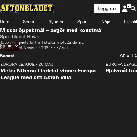
Logga in
Hem
Serier
Nyheter
Sport
Nöje
Livsstil
Missar öppet mål – avgör med konstmål
Sportbladet News
Tove Almqvists fullträff ställer motståndarna
Se mer
Sportbladet News
•
29.06.17
•
77 sek
Senast
SE ALLA
EUROPA LEAGUE
•
20 MAJ
1:32
EUROPA LEAG
Victor Nilsson Lindelöf vinner Europa
Självmål frå
League med sitt Aston Villa