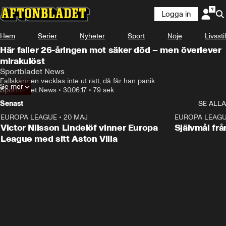
Logga in
Hem
Serier
Nyheter
Sport
Nöje
Livsstil
Här faller 26-åringen mot säker död – men överlever
mirakulöst
Sportbladet News
Fallskärmen vecklas inte ut rätt, då får han panik.
Se mer
Sportbladet News
•
30.06.17
•
79 sek
Senast
SE ALLA
EUROPA LEAGUE
•
20 MAJ
1:32
EUROPA LEAG
Victor Nilsson Lindelöf vinner Europa
Självmål frå
League med sitt Aston Villa